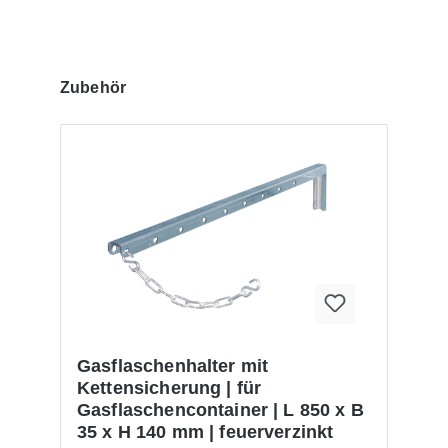
Produktgalerie überspringen
Zubehör
Gasflaschenhalter mit
Kettensicherung | für
Gasflaschencontainer | L 850 x B
35 x H 140 mm | feuerverzinkt