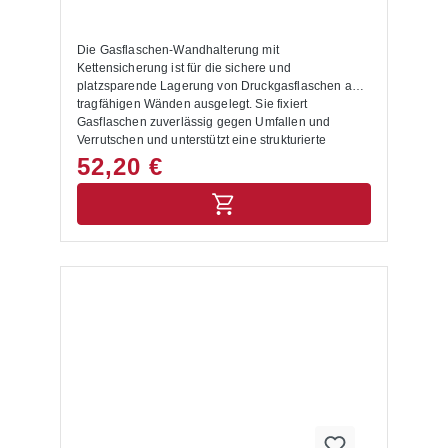
von Gasflaschen an der WandSchutz gegen
Umfallen und VerrutschenPlatzsparende Lagerung
von DruckgasflaschenFlexible Nutzung für
Die Gasflaschen-Wandhalterung mit
unterschiedliche FlaschengrößenIhre Vorteile auf
Kettensicherung ist für die sichere und
einen BlickStabile
platzsparende Lagerung von Druckgasflaschen an
StahlblechkonstruktionFeuerverzinkte Oberfläche für
tragfähigen Wänden ausgelegt. Sie fixiert
Innen- und AußeneinsatzIntegrierte Kettensicherung
Gasflaschen zuverlässig gegen Umfallen und
zur FlaschenfixierungVorbereitet für die
Verrutschen und unterstützt eine strukturierte
WandbefestigungWahlweise für 1, 2 oder 3
Aufbewahrung in Werkstätten,
52,20 €
Gasflaschen erhältlichAusführung geeignet für 1
Produktionsbereichen, technischen Räumen und
GasflaschePassend für Flaschendurchmesser von
gewerblichen Lagerflächen.Die stabile
320 mmPlatzsparende und strukturierte
Stahlblechkonstruktion ist feuerverzinkt und damit
LagerungSichere Wandbefestigung von
für anspruchsvolle Betriebsumgebungen geeignet.
Druckgasflaschen Schutz gegen Umfallen und
Die integrierte Kettensicherung hält die Gasflaschen
Verrutschen Platzsparende Lagerung an tragfähigen
am Halter in Position. Die Wandhalterung ist für die
Wänden Integrierte Kettensicherung zur
Montage an geeigneten Untergründen vorbereitet
Flaschenfixierung Feuerverzinkte Oberfläche für
und kann für 2 Gasflaschen eingesetzt
hohe Korrosionsbeständigkeit Stabile Konstruktion
werden.Diese Gasflaschen-Wandhalterung eignet
aus Stahlblech Maße und technische
sich für Flaschendurchmesser 320 mm. Dadurch ist
DatenAußenmaße:Höhe: 50 mmBreite: 180
die Wandhalterung auf den jeweiligen
mmLänge: 380 mmMaterial: StahlblechOberfläche:
Gasflaschentyp abgestimmt und unterstützt eine
feuerverzinktAusführung für 1 GasflascheGeeignete
sichere, platzsparende Lagerung im Betrieb.Für wen
Flaschendurchmesser:320 mmTypische
ist die Gasflaschen-Wandhalterung geeignet?Die
EinsatzbereicheWerkstätten und
Gasflaschen-Wandhalterung eignet sich für
ServicebereicheIndustrie und ProduktionHandwerk
Unternehmen, die Druckgasflaschen sicher,