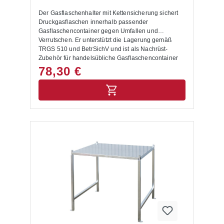
Der Gasflaschenhalter mit Kettensicherung sichert
Druckgasflaschen innerhalb passender
Gasflaschencontainer gegen Umfallen und
Verrutschen. Er unterstützt die Lagerung gemäß
TRGS 510 und BetrSichV und ist als Nachrüst-
Zubehör für handelsübliche Gasflaschencontainer
ausgelegt.Die Halterung besteht aus
78,30 €
feuerverzinktem Stahl und ist dauerhaft
korrosionsbeständig für den Einsatz im Innenbereich
und Außenbereich. Mit den Maßen 850 x 35 x 140
mm lässt sich der Gasflaschenhalter in passende
Gasflaschencontainer integrieren. Die integrierte
Kettensicherung hält Gasflaschen formschlüssig in
Position, auch bei mehreren Flaschen
nebeneinander und regelmäßigem
Entnahmebetrieb.Für wen ist der Gasflaschenhalter
geeignet?Der Gasflaschenhalter eignet sich für
Unternehmen, die Druckgasflaschen in
Gasflaschencontainern sicher und übersichtlich
lagern möchten. Typische Einsatzbereiche sind
Industrie, Produktion, Handwerk, Werkstätten,
technische Betriebe sowie Lager- und
Versorgungsflächen mit erhöhtem
Sicherheitsbedarf.Vorteile Fixiert Gasflaschen im