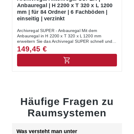
Anbauregal | H 2200 x T 320 x L 1200
mm | für 84 Ordner | 6 Fachböden |
einseitig | verzinkt
Archivregal SUPER - Anbauregal Mit dem
Anbauregal in H 2200 x T 320 x L 1200 mm
erweitern Sie das Archivregal SUPER schnell und
flexibel. Das glanzverzinkte Anbaufeld mit 6
149,45 €
Fachböden bietet Platz für 84 Ordner bei einer
Ordnerbreite von 80 mm an. Die Maximale
Fachlast liegt bei 200 kg. Bei einer Tiefe von 320
mm entnehmen Sie die Ordner bequem von einer
Seite.Der Aufbau des Anbauregals erfolgt schnell
und unkompliziert. Durch das Stecksystem ist kein
Schrauben erforderlich. Lieferumfang:In der
Lieferung des Archivregals sind folgende Artikel
enthalten:- 1 Seitenrahmen- Füße und
Häufige Fragen zu
Abdeckkappen- 6 Fachböden- Montageanleitung-
WandbefestigungAllgemeine Hinweise:Alle
Raumsystemen
Lastangaben gelten für gleichmäßig verteilte Last.
Unter Einhaltung der maximalen Feldlast sind
zusätzliche Fachböden möglich. Die Anlieferung
des Regals erfolgt zerlegt mit Aufbauanleitung. Die
Was versteht man unter
Regale werden ohne Ordner geliefert.