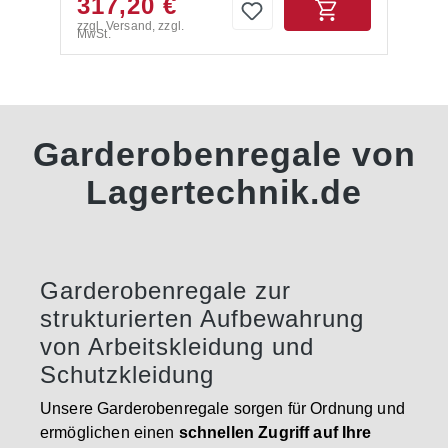
317,20 €
des Fachbodenregals sind folgende Artikel
erfolgt zerlegt mit Aufbauanleitung und ohne
zzgl. Versand, zzgl.
enthalten:- 3 Seitenrahmen- Füße und
Inhalt.
MwSt.
Abdeckkappen- 6 Fachböden- 2
Kleiderstangen-
MontageanleitungAllgemeine
Hinweise:Beachten Sie immer, dass Regale
mit einem Höhen/Tiefen-Verhältnis größer
5:1 gegen Kippen gesichert werden müssen.
Garderobenregale von
Die Anlieferung erfolgt zerlegt mit
Aufbauanleitung.
Lagertechnik.de
Garderobenregale zur
strukturierten Aufbewahrung
von Arbeitskleidung und
Schutzkleidung
Unsere Garderobenregale sorgen für Ordnung und
ermöglichen einen
schnellen Zugriff auf Ihre