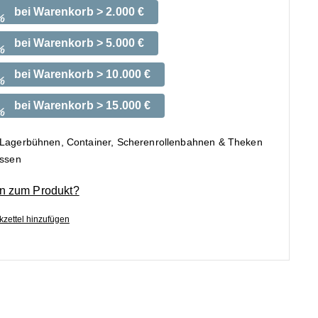
bei Warenkorb > 2.000 €
%
bei Warenkorb > 5.000 €
%
bei Warenkorb > 10.000 €
%
bei Warenkorb > 15.000 €
%
 Lagerbühnen, Container, Scherenrollenbahnen & Theken
ossen
n zum Produkt?
zettel hinzufügen