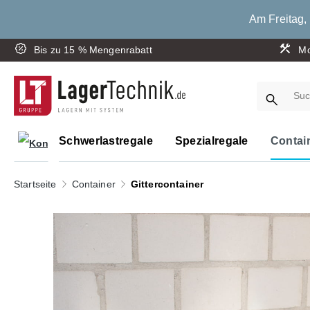
springen
Zur Hauptnavigation springen
Am Freitag, 
Bis zu 15 % Mengenrabatt
Mo
Schwerlastregale
Spezialregale
Contai
Startseite
Container
Gittercontainer
Bildergalerie überspringen