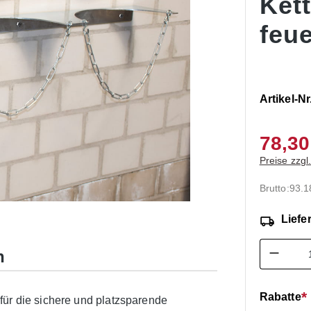
Ket
feue
Artikel-Nr
78,30
Preise zzgl
Brutto:
93.1
Liefer
Produk
n
Rabatte
für die sichere und platzsparende