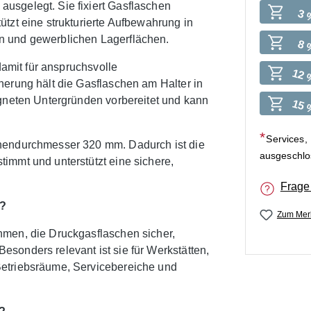
usgelegt. Sie fixiert Gasflaschen
3 
tzt eine strukturierte Aufbewahrung in
n und gewerblichen Lagerflächen.
8 
damit für anspruchsvolle
12 
herung hält die Gasflaschen am Halter in
igneten Untergründen vorbereitet und kann
15 
Services,
chendurchmesser 320 mm. Dadurch ist die
ausgeschl
immt und unterstützt eine sichere,
Frage
t?
Zum Merk
hmen, die Druckgasflaschen sicher,
sonders relevant ist sie für Werkstätten,
Betriebsräume, Servicebereiche und