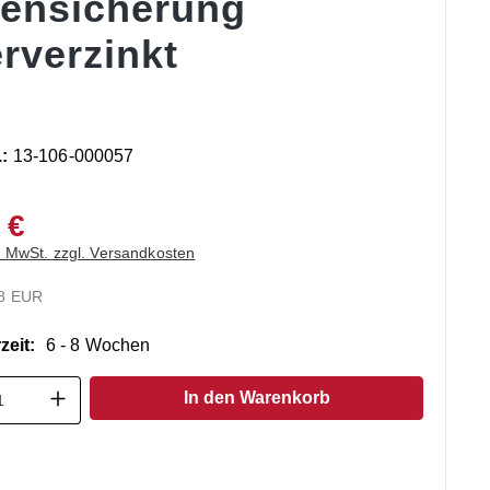
tensicherung
rverzinkt
.:
13-106-000057
 €
. MwSt. zzgl. Versandkosten
8 EUR
zeit:
6 - 8 Wochen
t Anzahl: Gib den gewünschten Wert ein o
In den Warenkorb