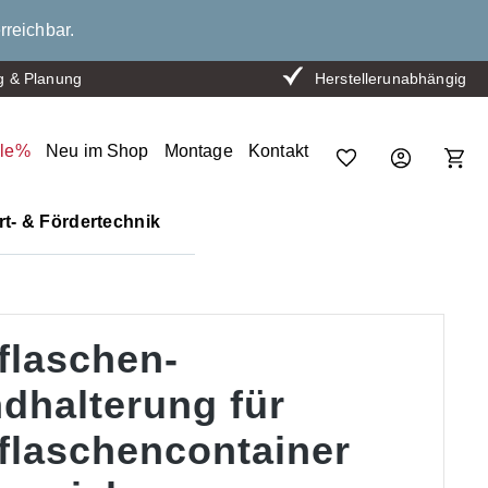
rreichbar.
g & Planung
Herstellerunabhängig
ale%
Neu im Shop
Montage
Kontakt
t- & Fördertechnik
flaschen-
dhalterung für
flaschencontainer