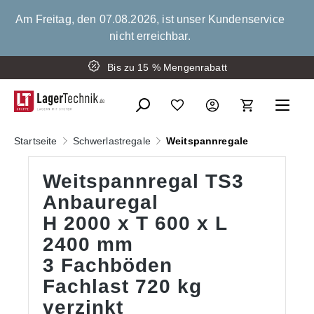
alt springen
Am Freitag, den 07.08.2026, ist unser Kundenservice
nicht erreichbar.
Montage der Schwerlastregale
Bis zu 15 % Mengenrabatt
Startseite
Schwerlastregale
Weitspannregale
Weitspannregal TS3
Anbauregal
H 2000 x T 600 x L
2400 mm
3 Fachböden
Fachlast 720 kg
verzinkt