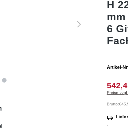
H 22
mm
6 G
Fac
Artikel-Nr
542,4
Preise zzgl
Brutto:
645
n
Liefer
l
Produk