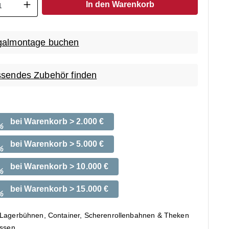
In den Warenkorb
almontage buchen
sendes Zubehör finden
bei Warenkorb > 2.000 €
%
bei Warenkorb > 5.000 €
%
bei Warenkorb > 10.000 €
%
bei Warenkorb > 15.000 €
%
 Lagerbühnen, Container, Scherenrollenbahnen & Theken
ossen