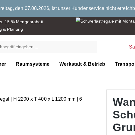
eitag, den 07.08.2026, ist unser Kundenservice nicht erreichb
 zu 15 % Mengenrabatt
g & Planung
S
ner
Raumsysteme
Werkstatt & Betrieb
Transpor
Wan
Sch
Gru