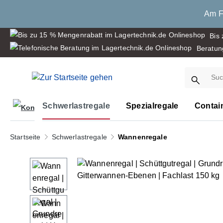
springen
Zur Hauptnavigation springen
Am Fr
Bis
Beratun
Schwerlastregale
Spezialregale
Contai
Startseite
Schwerlastregale
Wannenregale
Bildergalerie überspringen