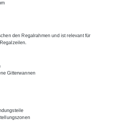
mm
chen den Regalrahmen und ist relevant für
Regalzeilen.
n
fene Gitterwannen
ndungsteile
tstellungszonen