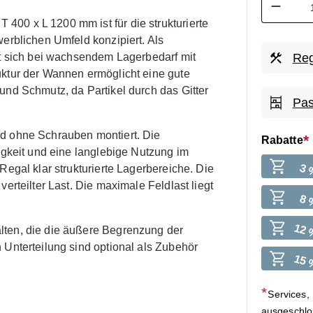
00 x L 1200 mm ist für die strukturierte
werblichen Umfeld konzipiert. Als
st sich bei wachsendem Lagerbedarf mit
Reg
uktur der Wannen ermöglicht eine gute
und Schmutz, da Partikel durch das Gitter
Pas
rd ohne Schrauben montiert. Die
Rabatte
tigkeit und eine langlebige Nutzung im
3 
Regal klar strukturierte Lagerbereiche. Die
erteilter Last. Die maximale Feldlast liegt
8 
12 
lten, die die äußere Begrenzung der
 Unterteilung sind optional als Zubehör
15 
Services,
ausgeschl