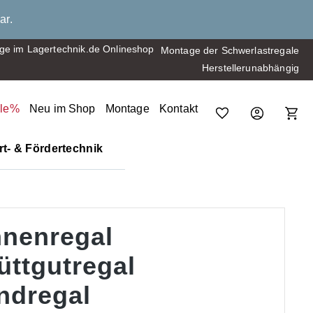
ar.
Montage der Schwerlastregale
Herstellerunabhängig
ale%
Neu im Shop
Montage
Kontakt
t- & Fördertechnik
nenregal
üttgutregal
ndregal