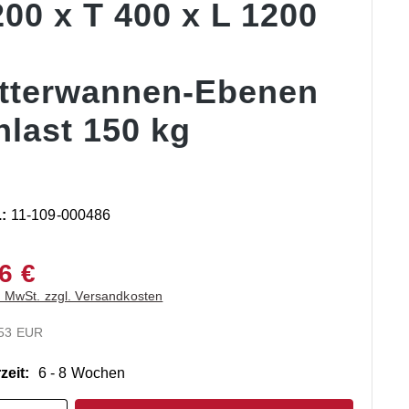
00 x T 400 x L 1200
itterwannen-Ebenen
hlast 150 kg
.:
11-109-000486
6 €
. MwSt. zzgl. Versandkosten
.53 EUR
zeit:
6 - 8 Wochen
t Anzahl: Gib den gewünschten Wert ein o