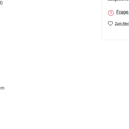
d)
Frage
Zum Merk
em