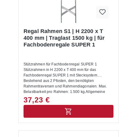
Regal Rahmen S1 | H 2200 x T
400 mm | Traglast 1500 kg | für
Fachbodenregale SUPER 1
Stützrahmen für Fachbodenregal SUPER 1
Stützrahmen in H 2200 x T 400 mm für das
Fachbodenregal SUPER 1 mit Stecksystem.
Bestehend aus 2 Pfosten, den benötigten
Rahmentraversen und Rahmendiagonalen. Max.
Belastbarkeit pro Rahmen: 1.500 kg.Allgemeine
Hinweise:Es werden noch 2 Füße und 2
37,23 €
Abdeckkappen benötigt! Die maximale Tragkraft
wird nur erreicht, wenn die Rahmentraversen /
Diagonalen gemäß Montagediagramm montiert
sind. Sie gilt für gleichmäßig verteilte Belastungen
und einem max. Bodenabstand von 500 mm, wobei
der erste Boden max. 200 mm von unten montiert
werden muss.