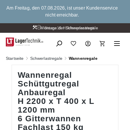
alt springen
Am Freitag, den 07.08.2026, ist unser Kundenservice
nicht erreichbar.
Montage der Schwerlastregale
Bis zu 15 % Mengenrabatt
Startseite
Schwerlastregale
Wannenregale
Wannenregal
Schüttgutregal
Anbauregal
H 2200 x T 400 x L
1200 mm
6 Gitterwannen
Fachlast 150 kg