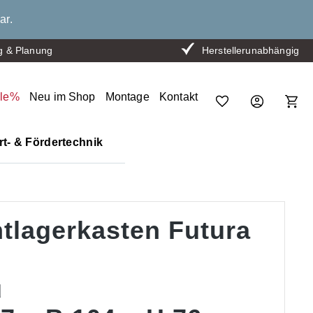
ar.
g & Planung
Herstellerunabhängig
ale%
Neu im Shop
Montage
Kontakt
t- & Fördertechnik
htlagerkasten Futura
u