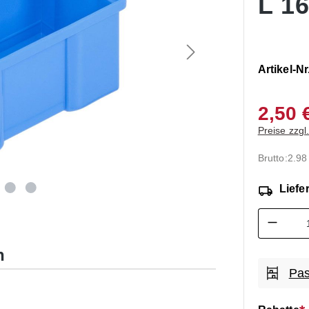
L 1
Artikel-Nr
2,50 
Preise zzgl
Brutto:
2.98
Liefer
Produk
n
Pas