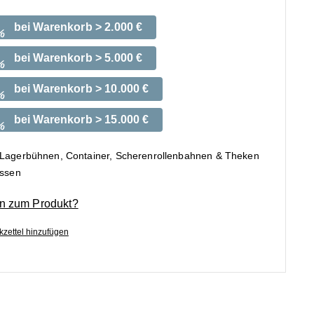
bei Warenkorb > 2.000 €
%
bei Warenkorb > 5.000 €
%
bei Warenkorb > 10.000 €
%
bei Warenkorb > 15.000 €
%
 Lagerbühnen, Container, Scherenrollenbahnen & Theken
ossen
n zum Produkt?
zettel hinzufügen