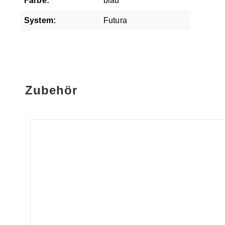
Farbe:
blau
System:
Futura
Zubehör
Produktgalerie überspringen