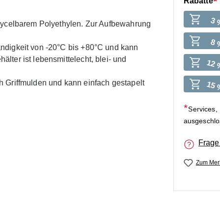
Rabatte
3 
ecycelbarem Polyethylen. Zur Aufbewahrung
8 
ndigkeit von -20°C bis +80°C und kann
ter ist lebensmittelecht, blei- und
12 
 Griffmulden und kann einfach gestapelt
15 
Services,
ausgeschl
Frage
Zum Merk