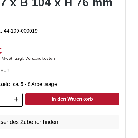
67 x B 104 x H 76 mm
.:
44-109-000019
€
. MwSt. zzgl. Versandkosten
 EUR
zeit:
ca. 5 - 8 Arbeitstage
t Anzahl: Gib den gewünschten Wert ein o
In den Warenkorb
sendes Zubehör finden