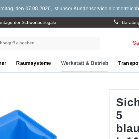
eitag, den 07.08.2026, ist unser Kundenservice nicht erreichb
ntage der Schwerlastregale
Beratun
S
ner
Raumsysteme
Werkstatt & Betrieb
Transpor
Sic
5
bla