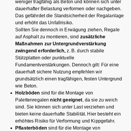
weniger tragfähig als Beton und können sich unter
dauerhafter Belastung verformen oder nachgeben.
Das gefährdet die Standsicherheit der Regalanlage
und erhöht das Unfallrisiko.
Sollten Sie dennoch in Erwägung ziehen, Regale
auf Asphalt zu montieren, sind
zusätzliche
Maßnahmen zur Untergrundverstärkung
zwingend erforderlich,
z.
B. durch stabile
St
ü
tzplatten oder punktuelle
Fundamentverst
ä
rkungen. Dennoch gilt: F
ü
r eine
dauerhaft sichere Nutzung empfehlen wir
grunds
ä
tzlich einen tragfähigen, festen Untergrund
wie Beton.
Holzböden
sind für die Montage von
Palettenregalen
nicht geeignet
, da sie zu weich
sind. Sie können sich unter Last verziehen und
bieten keine dauerhafte Stabilität. Hier besteht ein
erhöhtes Risiko für Verformung und Kippgefahr.
Pflasterböden
sind für die Montage von