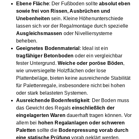
Ebene Fläche
: Der Fußboden sollte
absolut eben
sowie frei von Rissen, Ausbrüchen und
Unebenheiten
sein. Kleine Höhenunterschiede
lassen sich vor der Regalmontage durch spezielle
Ausgleichsmassen
oder Nivelliersysteme
beheben.
Geeignetes Bodenmaterial
: Ideal ist ein
tragfähiger Betonboden
oder ein vergleichbar
fester Untergrund.
Weiche oder poröse Böden
,
wie unversiegelte Holzflächen oder lose
Plattenbeläge, bieten keine ausreichende Stabilität
für Palettenregale, insbesondere nicht bei hohen
oder stark belasteten Systemen.
Ausreichende Bodenfestigkeit
: Der Boden muss
das Gewicht des Regals
einschließlich der
eingelagerten Waren
dauerhaft tragen können. Vor
allem bei
hohen Regalanlagen oder schweren
Paletten
sollte die
Bodenpressung vorab durch
eine statische Prüfung
vorab geklärt werden.