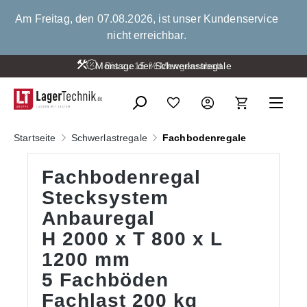
alt springen
Am Freitag, den 07.08.2026, ist unser Kundenservice
nicht erreichbar.
Montage der Schwerlastregale
Bis zu 15 % Mengenrabatt
Startseite
Schwerlastregale
Fachbodenregale
Fachbodenregal
Stecksystem
Anbauregal
H 2000 x T 800 x L
1200 mm
5 Fachböden
Fachlast 200 kg