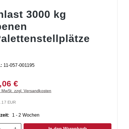
hlast 3000 kg
benen
alettenstellplätze
.:
11-057-001195
,06 €
. MwSt. zzgl. Versandkosten
3.17 EUR
zeit:
1 - 2 Wochen
t Anzahl: Gib den gewünschten Wert ein o
In den Warenkorb