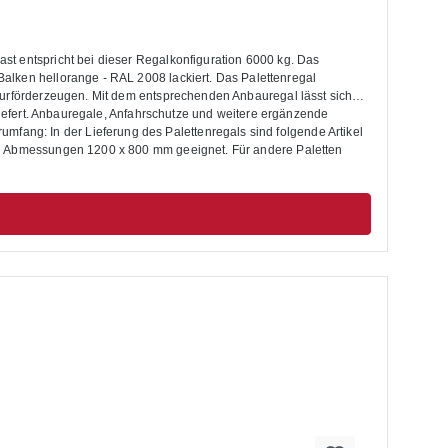
t entspricht bei dieser Regalkonfiguration 6000 kg. Das
ge - RAL 2008 lackiert. Das Palettenregal
lurförderzeugen. Mit dem entsprechenden Anbauregal lässt sich
liefert. Anbauregale, Anfahrschutze und weitere ergänzende
den Abmessungen 1200 x 800 mm geeignet. Für andere Paletten
t. Die Palettenregale sind nicht zur Aufstellung im Außenbereich