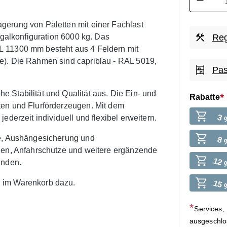
gerung von Paletten mit einer Fachlast
egalkonfiguration 6000 kg. Das
Reg
L 11300 mm besteht aus 4 Feldern mit
e). Die Rahmen sind capriblau - RAL 5019,
Pas
 Stabilität und Qualität aus. Die Ein- und
Rabatte
ten und Flurförderzeugen. Mit dem
3 
ederzeit individuell und flexibel erweitern.
he, Aushängesicherung und
8 
agen, Anfahrschutze und weitere ergänzende
12 
inden.
 im Warenkorb dazu.
15 
Services,
ausgeschl