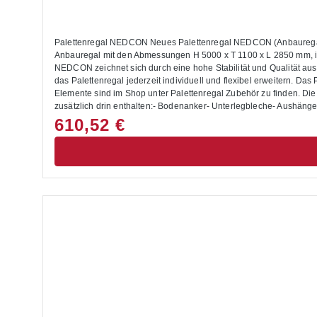
Palettenregal NEDCON Neues Palettenregal NEDCON (Anbauregal) fü
Anbauregal mit den Abmessungen H 5000 x T 1100 x L 2850 mm, ist mit 2
NEDCON zeichnet sich durch eine hohe Stabilität und Qualität au
das Palettenregal jederzeit individuell und flexibel erweitern. D
Elemente sind im Shop unter Palettenregal Zubehör zu finden. Die Montage des Palettenregals buch
zusätzlich drin enthalten:- Bodenanker- Unterlegbleche- Aushän
Maße setzen Sie sich bitte mit uns in Verbindung.Alle Lastangaben
610,52 €
geeignet.Die Anlieferung erfolgt zerlegt mit Aufbauanleitung.