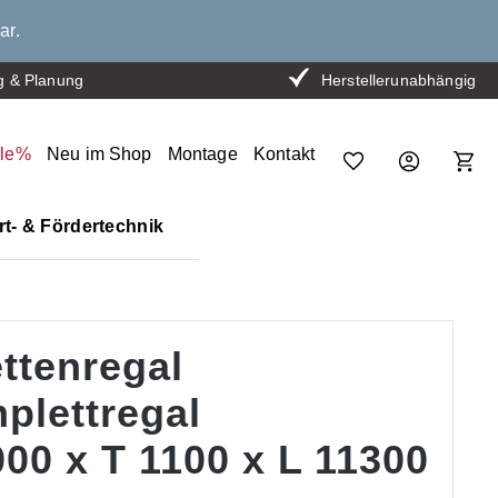
ar.
g & Planung
Herstellerunabhängig
ale%
Neu im Shop
Montage
Kontakt
t- & Fördertechnik
ttenregal
plettregal
00 x T 1100 x L 11300