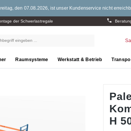
eitag, den 07.08.2026, ist unser Kundenservice nicht erreichb
ntage der Schwerlastregale
Beratun
S
ner
Raumsysteme
Werkstatt & Betrieb
Transpor
Pale
Kom
H 50