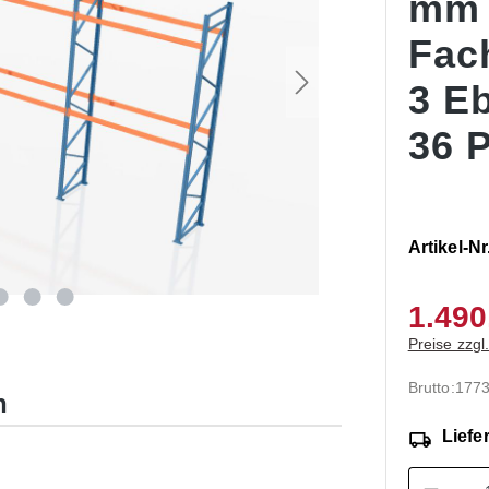
mm
Fac
3 E
36 P
Artikel-Nr
1.490
Preise zzgl
Brutto:
177
n
Liefer
Produk