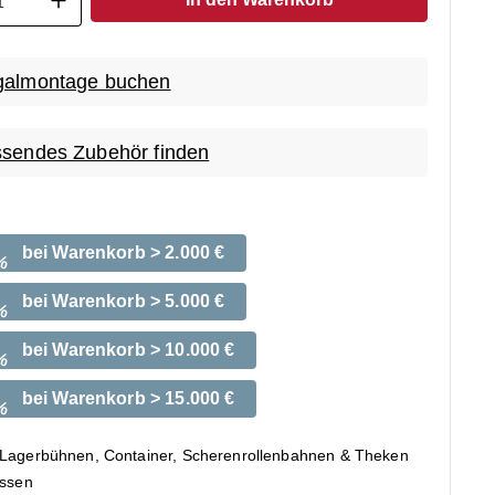
almontage buchen
sendes Zubehör finden
bei Warenkorb > 2.000 €
%
bei Warenkorb > 5.000 €
%
bei Warenkorb > 10.000 €
%
bei Warenkorb > 15.000 €
%
 Lagerbühnen, Container, Scherenrollenbahnen & Theken
ossen