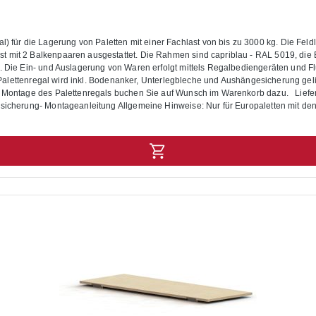
r die Lagerung von Paletten mit einer Fachlast von bis zu 3000 kg. Die Feldlas
 Balkenpaaren ausgestattet. Die Rahmen sind capriblau - RAL 5019, die Balken helloran
s. Die Ein- und Auslagerung von Waren erfolgt mittels Regalbediengeräten und F
as Palettenregal wird inkl. Bodenanker, Unterlegbleche und Aushängesicherung ge
en Sie auf Wunsch im Warenkorb dazu. Lieferumfang: In der Lieferung des Palettenregals sind folgende Artikel
gesicherung- Montageanleitung Allgemeine Hinweise: Nur für Europaletten mit 
 gelten bei einer Fachhöhe von 1200 mm sowie für eine gleichmäßig verteilte Las