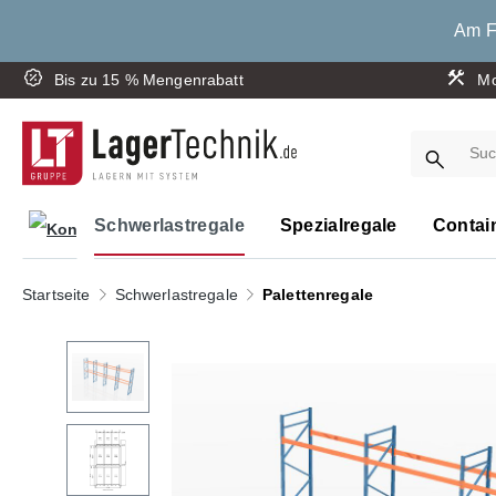
springen
Zur Hauptnavigation springen
Am Fr
Bis zu 15 % Mengenrabatt
Mo
Schwerlastregale
Spezialregale
Contai
Startseite
Schwerlastregale
Palettenregale
Bildergalerie überspringen