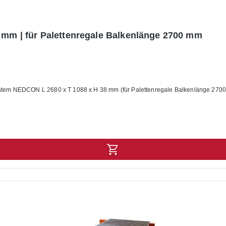
8 mm | für Palettenregale Balkenlänge 2700 mm
Spanplattenboden für Palettenregal NEDCON Originalzubehör System NEDCON L 2680 x T 1088 x H 38 mm (für Pal