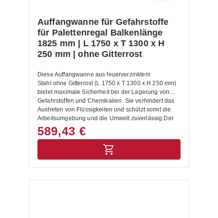
Betriebstemperaturbereiche von -30°C bis +45°C.
Eigenschaften: Rollfähigkeit:Die Polykarbonat-
Röllchen garantieren eine ausgezeichnete
Auffangwanne für Gefahrstoffe
Rollfähigkeit, auch bei Waren mit weicher oder
für Palettenregal Balkenlänge
feuchter Unterseite. Funktionssicherheit:Die offenen
1825 mm | L 1750 x T 1300 x H
Module lassen Staub und Kartonreste problemlos
250 mm | ohne Gitterrost
durchfallen, sodass die Rollfähigkeit
unbeeinträchtigt bleibt. Schnelle Montage:Der
Einbau erfolgt schnell und ohne spezielle
Diese Auffangwanne aus feuerverzinktem
Werkzeuge. Die vormontierten Module können sofort
Stahl ohne Gitterrost (L 1750 x T 1300 x H 250 mm)
zwischen den Traversen eingebaut werden.
bietet maximale Sicherheit bei der Lagerung von
Einfache Bedienung:Waren sind stets an der
Gefahrstoffen und Chemikalien. Sie verhindert das
Entnahmestelle verfügbar. Wartungsfrei:Die
Austreten von Flüssigkeiten und schützt somit die
Rollenbahnen erfordern keine Wartung. Einfache
Arbeitsumgebung und die Umwelt zuverlässig.Der
Nachrüstung:Ideal für den Einbau in bestehende
feuerverzinkte Stahl macht die Wanne äußerst
589,43 €
Regalsysteme – kompatibel mit allen gängigen
korrosionsbeständig und langlebig, sodass sie sich
Regaltraversen. Technische Daten: Zulässige Last:
optimal für den täglichen Einsatz im Lagerbetrieb
bis zu 200 kg pro Modul Modullänge: 956 mm
eignet. Die Konstruktion ohne Gitterrost ermöglicht
(passend für Regaltiefe: 1100 mm) Modulbreiten
eine flexible Nutzung, beispielsweise für die direkte
(bei Balkenlänge 1825 mm): 3x 317 mm und 2x 391
Lagerung von Gebinden in der Auffangwanne.Dank
mm Neigung: 5° bis 7° Umgebungstemperatur:
ihrer Unterfahrhöhe von 100 mm kann die Wanne
-30°C bis +45°C min. Röllchenteilung: 50,8 mm
problemlos mit Stapler oder Hubwagen transportiert
Hinweis: Auch für doppelte Regaltiefen lieferbar!
werden. Dank ihrer Abmessungen lässt sie sich
Fragen Sie gern bei uns an.
zudem schnell und sicher in bestehende
Palettenregal-Systeme integrieren. Vorteile auf