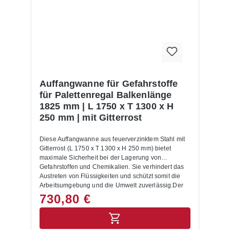
einen Blick Umwelt schützen: Die Auffangwanne
verhindert, dass Gefahrstoffe und Chemikalien in
Abwasserleitungen oder ins Erdreich austreten.
Arbeitssicherheit erhöhen: Sie reduziert effektiv das
Risiko von Unfällen wie Rutschgefahr, Brand- oder
Reaktionsgefahr durch ausgelaufene Flüssigkeiten.
Rechtliche Sicherheit: Die Auffangwanne erfüllt die
Anforderungen des Wasserhaushaltsgesetzes
(WHG), der Technischen Regeln für Gefahrstoffe
Auffangwanne für Gefahrstoffe
(TRGS) und weiterer einschlägiger Vorschriften.
für Palettenregal Balkenlänge
Flexibel einsetzbar: Die Auffangwanne aus Stahl
1825 mm | L 1750 x T 1300 x H
lässt sich direkt in Palettenregale integrieren und ist
250 mm | mit Gitterrost
auf Fachlasten sowie Regalabmessungen
abgestimmt. Typische Anwendungsfälle für
Auffangwannen für Gefahrstoffe und Chemikalien
Diese Auffangwanne aus feuerverzinktem Stahl mit
Chemie- und Pharmaunternehmen: Geeignet zur
Gitterrost (L 1750 x T 1300 x H 250 mm) bietet
sicheren Lagerung von Flüssigkeiten, Säuren,
maximale Sicherheit bei der Lagerung von
Laugen und Lösungsmitteln. Werkstätten und
Gefahrstoffen und Chemikalien. Sie verhindert das
Industriebetriebe: Ideal für Öle, Lacke, Schmierstoffe
Austreten von Flüssigkeiten und schützt somit die
und andere Gefahrstoffe, die in Palettenregale
Arbeitsumgebung und die Umwelt zuverlässig.Der
aufbewahrt werden. Lager- und Logistikzentren:
feuerverzinkte Stahl macht die Wanne äußerst
730,80 €
Schaffen Sicherheit und Ordnung bei der
korrosionsbeständig und langlebig, sodass sie sich
platzsparenden Lagerung gemischter Gefahrstoffe in
optimal für den täglichen Einsatz im Lagerbetrieb
Regalwannen. Betriebe mit wassergefährdenden
eignet. Der integrierte, verzinkte Gitterrost aus Stahl
Stoffen: Erfüllen gesetzliche Vorgaben gemäß WHG