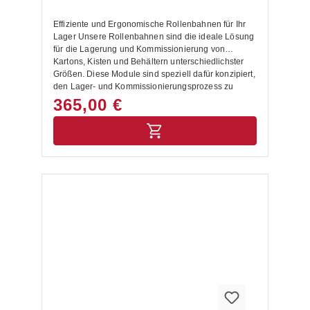
Effiziente und Ergonomische Rollenbahnen für Ihr
Lager Unsere Rollenbahnen sind die ideale Lösung
für die Lagerung und Kommissionierung von
Kartons, Kisten und Behältern unterschiedlichster
Größen. Diese Module sind speziell dafür konzipiert,
den Lager- und Kommissionierungsprozess zu
optimieren und zu vereinfachen. Produktvorteile:
365,00 €
Effiziente Bestückung und Entnahme: Die Regale
werden auf einer Seite mit Kartons, Kästen oder
Behältern bestückt. Dank der Polykarbonat-Röllchen
mit großem Durchmesser rollen die Waren stets zur
anderen Seite nach unten, wo sie einfach
entnommen werden können. Dies ermöglicht eine
effiziente und störungsfreie Kommissionierung.
Ergonomisches Arbeiten:Diese Art der Ein- und
Auslagerung ist besonders ergonomisch, da sie
einen schnellen und bequemen Warenzugriff
ermöglicht. Flexible Integration:Fügen Sie die
Rollenbahnen in Ihr bestehendes Palettenregal ein
und gestalten Sie Ihre Lagerebenen individuell. Wir
bieten passgenaue Rollenbahnebenen für
Regalebenen mit 1825 mm und 2700 mm Breite.
Temperaturbeständig: Geeignet für