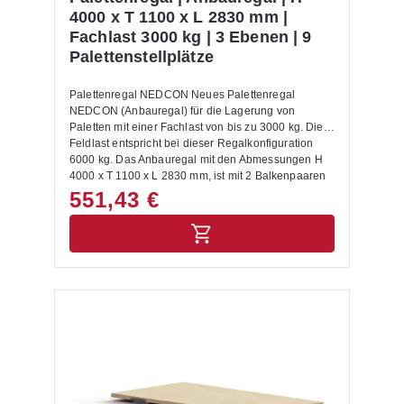
Paletten Maße setzen Sie sich bitte mit uns in
4000 x T 1100 x L 2830 mm |
Verbindung.Alle Lastangaben gelten bei einer
Fachlast 3000 kg | 3 Ebenen | 9
Fachhöhe von 1200 mm sowie für eine gleichmäßig
Palettenstellplätze
verteilte Last. Die Palettenregale sind nicht zur
Aufstellung im Außenbereich geeignet.Die
Anlieferung erfolgt zerlegt mit Aufbauanleitung.
Palettenregal NEDCON Neues Palettenregal
NEDCON (Anbauregal) für die Lagerung von
Paletten mit einer Fachlast von bis zu 3000 kg. Die
Feldlast entspricht bei dieser Regalkonfiguration
6000 kg. Das Anbauregal mit den Abmessungen H
4000 x T 1100 x L 2830 mm, ist mit 2 Balkenpaaren
ausgestattet. Die Rahmen sind capriblau - RAL
551,43 €
5019, die Balken hellorange - RAL 2008 lackiert.
Das Palettenregal NEDCON zeichnet sich durch
eine hohe Stabilität und Qualität aus. Die Ein- und
Auslagerung von Waren erfolgt mittels
Regalbediengeräten und Flurförderzeugen. Mit dem
entsprechenden Anbauregal lässt sich das
Palettenregal jederzeit individuell und flexibel
erweitern. Das Palettenregal wird inkl. Bodenanker,
Unterlegbleche und Aushängesicherung geliefert.
Anbauregale, Anfahrschutze und weitere
ergänzende Elemente sind im Shop unter
Palettenregal Zubehör zu finden. Die Montage des
Palettenregals buchen Sie auf Wunsch im