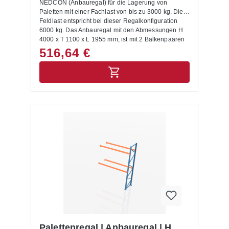
NEDCON (Anbauregal) für die Lagerung von
Paletten mit einer Fachlast von bis zu 3000 kg. Die
Feldlast entspricht bei dieser Regalkonfiguration
6000 kg. Das Anbauregal mit den Abmessungen H
4000 x T 1100 x L 1955 mm, ist mit 2 Balkenpaaren
ausgestattet. Die Rahmen sind capriblau - RAL
516,64 €
5019, die Balken hellorange - RAL 2008 lackiert.
Das Palettenregal NEDCON zeichnet sich durch
eine hohe Stabilität und Qualität aus. Die Ein- und
Auslagerung von Waren erfolgt mittels
Regalbediengeräten und Flurförderzeugen. Mit dem
entsprechenden Anbauregal lässt sich das
Palettenregal jederzeit individuell und flexibel
erweitern. Das Palettenregal wird inkl. Bodenanker,
Unterlegbleche und Aushängesicherung geliefert.
Anbauregale, Anfahrschutze und weitere
ergänzende Elemente sind im Shop unter
Palettenregal Zubehör zu finden. Die Montage des
Palettenregals buchen Sie auf Wunsch im
Warenkorb dazu. Lieferumfang: In der Lieferung
des Palettenregals sind folgende Artikel zusätzlich
drin enthalten:- Bodenanker- Unterlegbleche-
Aushängesicherung- Montageanleitung Allgemeine
Hinweise: Nur für Europaletten mit den
Abmessungen 1200 x 800 mm geeignet. Für andere
Palettenregal | Anbauregal | H