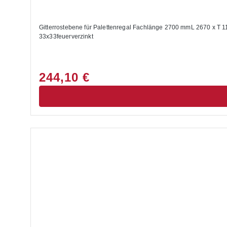
Gitterrostebene für Palettenregal Fachlänge 2700 mmL 2670 x T 1
33x33feuerverzinkt
244,10 €