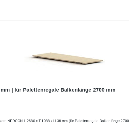
8 mm | für Palettenregale Balkenlänge 2700 mm
Spanplattenboden für Palettenregal NEDCON Originalzubehör System NEDCON L 2680 x T 1088 x H 38 mm (für Pal