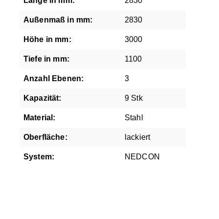
Länge in mm:
2830
Außenmaß in mm:
2830
Höhe in mm:
3000
Tiefe in mm:
1100
Anzahl Ebenen:
3
Kapazität:
9 Stk
Material:
Stahl
Oberfläche:
lackiert
System:
NEDCON