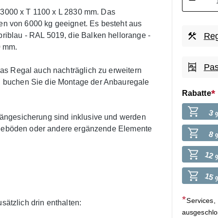
H 3000 x T 1100 x L 2830 mm. Das
ten von 6000 kg geeignet. Es besteht aus
iblau - RAL 5019, die Balken hellorange -
Reg
0 mm.
Pas
as Regal auch nachträglich zu erweitern
 buchen Sie die Montage der Anbauregale
Rabatte
3 
ängesicherung sind inklusive und werden
legeböden oder andere ergänzende Elemente
8 
12 
15 
Services,
sätzlich drin enthalten:
ausgeschl