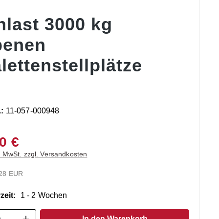
hlast 3000 kg
benen
lettenstellplätze
.:
11-057-000948
0 €
. MwSt. zzgl. Versandkosten
.28 EUR
zeit:
1 - 2 Wochen
t Anzahl: Gib den gewünschten Wert ein o
In den Warenkorb