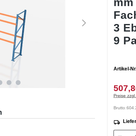
mm
Fac
3 E
9 Pa
Artikel-Nr
507,8
Preise zzgl
Brutto:
604
n
Liefer
Produk