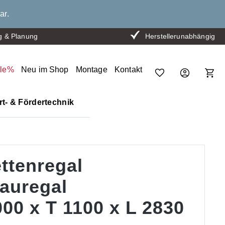
ar.
g & Planung
Herstellerunabhängig
ale%
Neu im Shop
Montage
Kontakt
t- & Fördertechnik
ttenregal
auregal
00 x T 1100 x L 2830