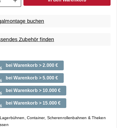
almontage buchen
sendes Zubehör finden
bei Warenkorb > 2.000 €
%
bei Warenkorb > 5.000 €
%
bei Warenkorb > 10.000 €
%
bei Warenkorb > 15.000 €
%
 Lagerbühnen, Container, Scherenrollenbahnen & Theken
ossen