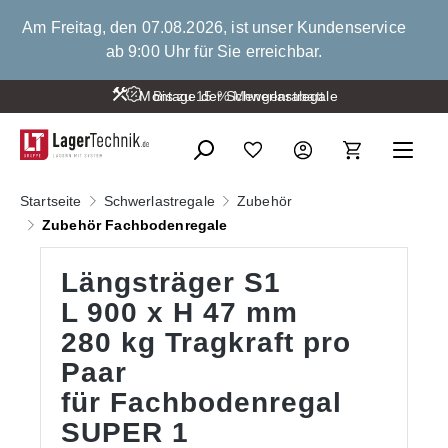
alt springen
Am Freitag, den 07.08.2026, ist unser Kundenservice
ab 9:00 Uhr für Sie erreichbar.
Montage der Schwerlastregale
Bis zu 15 % Mengenrabatt
Startseite
Schwerlastregale
Zubehör
Zubehör Fachbodenregale
Längsträger S1
L 900 x H 47 mm
280 kg Tragkraft pro
Paar
für Fachbodenregal
SUPER 1