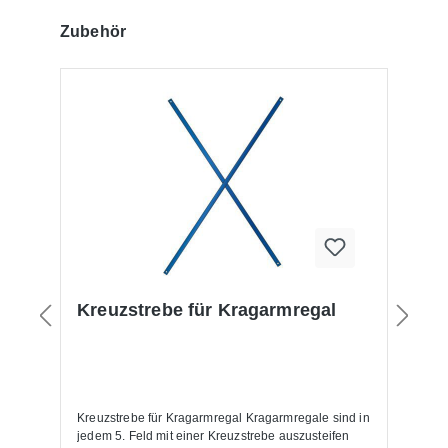
Produktgalerie überspringen
Zubehör
Kreuzstrebe für Kragarmregal
K
2
z
Kreuzstrebe für Kragarmregal Kragarmregale sind in
Kr
jedem 5. Feld mit einer Kreuzstrebe auszusteifen
Kr