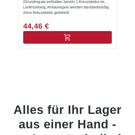
(Grundregale enthalten bereits 1 Kreuzstrebe im
üb
le
Lieferumfang, Anbauregale werden standardmäßig
al
ohne Kreuzstrebe geliefert).
(L
le
au
t
od
44,46 €
4
mi
t
en
ve
bi
er
Fu
La
da
ei
bi
sc
RA
tr
An
be
be
un
Alles für Ihr Lager
Kr
zw
aus einer Hand -
0
In
mm
Kr