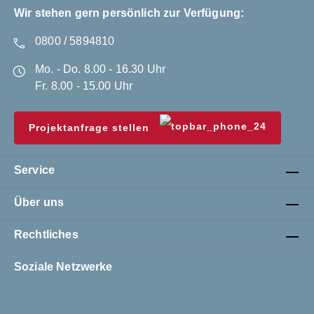
gl
Wir stehen gern persönlich zur Verfügung:
Ge
ld
zw
0800 / 5894810
is
An
Mo. - Do. 8.00 - 16.30 Uhr
ch
Au
vo
Fr. 8.00 - 15.00 Uhr
Projektanfrage stellen
Service
Über uns
Rechtliches
Soziale Netzwerke