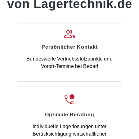
von Lagertechnik.de
La
(b
Kr
Ab
pu
(e
er
Ha
Persönlicher Kontakt
-
Kr
Er
Bundesweite Vertriebsstützpunkte und
Gr
e
Mo
Vorort-Termine bei Bedarf
Be
Ge
Fu
Ko
d
He
P
Ti
s
Eb
Optimale Beratung
ie
de
Hä
e
Ac
Individuelle Lagerlösungen unter
Üb
Berücksichtigung wirtschaftlicher
da