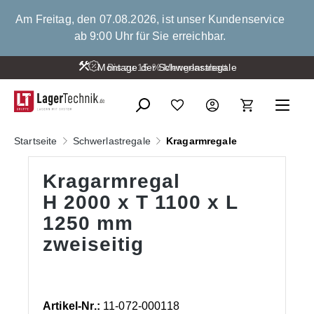
alt springen
Am Freitag, den 07.08.2026, ist unser Kundenservice
ab 9:00 Uhr für Sie erreichbar.
Montage der Schwerlastregale
Bis zu 15 % Mengenrabatt
Startseite
Schwerlastregale
Kragarmregale
Kragarmregal
H 2000 x T 1100 x L
1250 mm
zweiseitig
Artikel-Nr.:
11-072-000118