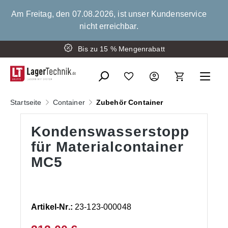
alt springen
Am Freitag, den 07.08.2026, ist unser Kundenservice
nicht erreichbar.
Montage der Schwerlastregale
Bis zu 15 % Mengenrabatt
Startseite
Container
Zubehör Container
Kondenswasserstopp
für Materialcontainer
MC5
Artikel-Nr.:
23-123-000048