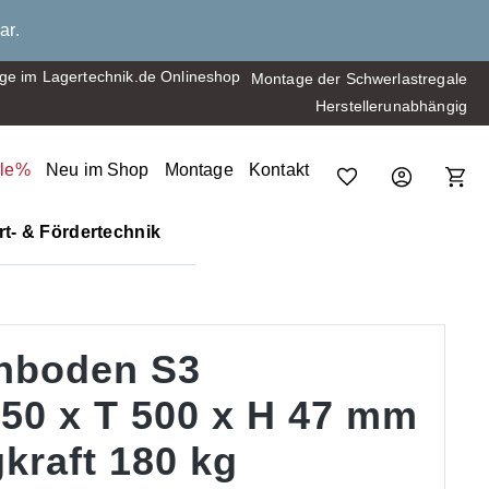
ar.
Montage der Schwerlastregale
Herstellerunabhängig
ale%
Neu im Shop
Montage
Kontakt
t- & Fördertechnik
hboden S3
050 x T 500 x H 47 mm
kraft 180 kg