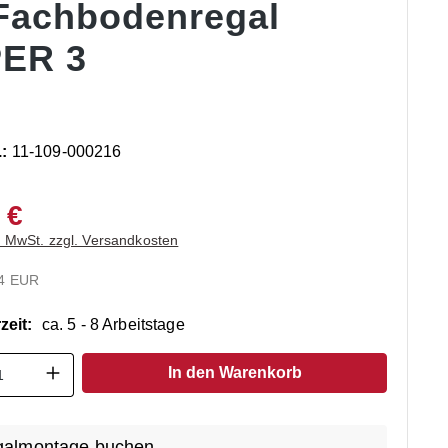
 Fachbodenregal
ER 3
.:
11-109-000216
 €
. MwSt. zzgl. Versandkosten
4 EUR
zeit:
ca. 5 - 8 Arbeitstage
t Anzahl: Gib den gewünschten Wert ein o
In den Warenkorb
almontage buchen