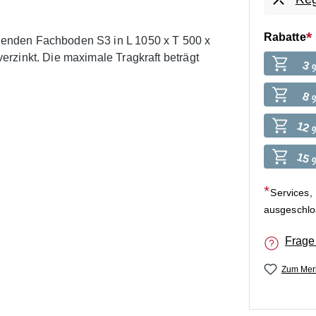
Rabatte
enden Fachboden S3 in L 1050 x T 500 x
rzinkt. Die maximale Tragkraft beträgt
3 
8 
12 
15 
Services,
ausgeschl
Frage
Zum Merk