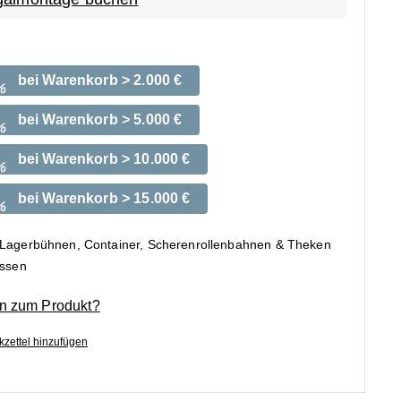
bei Warenkorb > 2.000 €
%
bei Warenkorb > 5.000 €
%
bei Warenkorb > 10.000 €
%
bei Warenkorb > 15.000 €
%
 Lagerbühnen, Container, Scherenrollenbahnen & Theken
ossen
n zum Produkt?
zettel hinzufügen