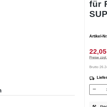
für
SUP
Artikel-Nr
22,05
Preise zzgl
Brutto:
26.2
Liefer
Produk
n
Reg