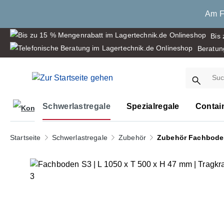
springen
Zur Hauptnavigation springen
Am Fr
Bis
Beratun
Schwerlastregale
Spezialregale
Contai
Startseite
Schwerlastregale
Zubehör
Zubehör Fachbode
Bildergalerie überspringen