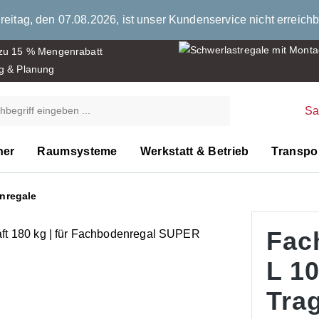
eitag, den 07.08.2026, ist unser Kundenservice nicht erreichb
 zu 15 % Mengenrabatt
g & Planung
S
ner
Raumsysteme
Werkstatt & Betrieb
Transpor
nregale
Fac
L 1
Trag