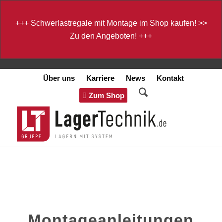
+++
Schwerlastregale mit Montage im Shop kaufen!
>>
Zu den Angeboten!
+++
Über uns
Karriere
News
Kontakt
Zum Shop
Montageanleitungen