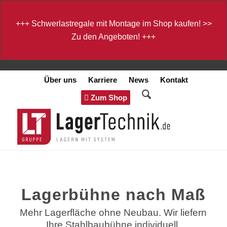
+++
Schwerlastregale mit Montage im Shop kaufen!
>>
Zu den Angeboten!
+++
Über uns
Karriere
News
Kontakt
Zum Shop
Lagerbühne nach Maß
Mehr Lagerfläche ohne Neubau. Wir liefern
Ihre Stahlbaubühne individuell.