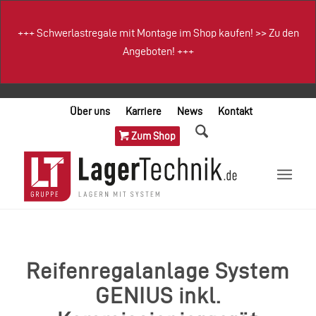
+++
Schwerlastregale mit Montage im Shop kaufen!
>>
Zu den
Angeboten!
+++
Über uns
Karriere
News
Kontakt
Zum Shop
Reifenregalanlage System
GENIUS inkl.