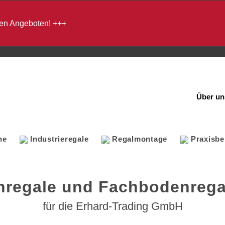
en Angeboten!
+++
Über un
ne
Industrieregale
Regalmontage
Praxisbe
enregale und Fachbodenrega
für die Erhard-Trading GmbH