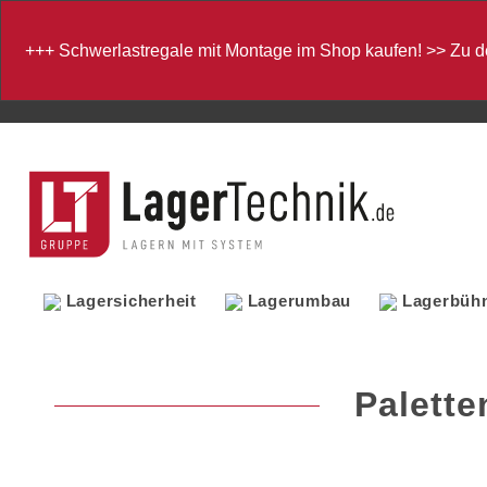
+++
Schwerlastregale mit Montage im Shop kaufen!
>>
Zu d
Lagersicherheit
Lagerumbau
Lagerbüh
Palett