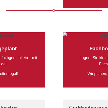
geplant
Fachbod
 fachgerecht ein – mit
Lagern Sie klein
.de!
Fach
ettenregal!
Wir planen,