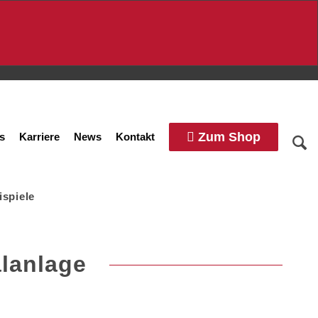
Zum Shop
s
Karriere
News
Kontakt
ispiele
lanlage