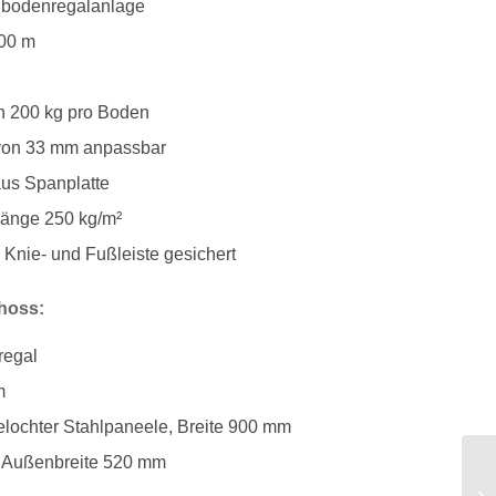
hbodenregalanlage
,00 m
n 200 kg pro Boden
von 33 mm anpassbar
us Spanplatte
gänge 250 kg/m²
 Knie- und Fußleiste gesichert
hoss:
regal
m
elochter Stahlpaneele, Breite 900 mm
nk, Außenbreite 520 mm