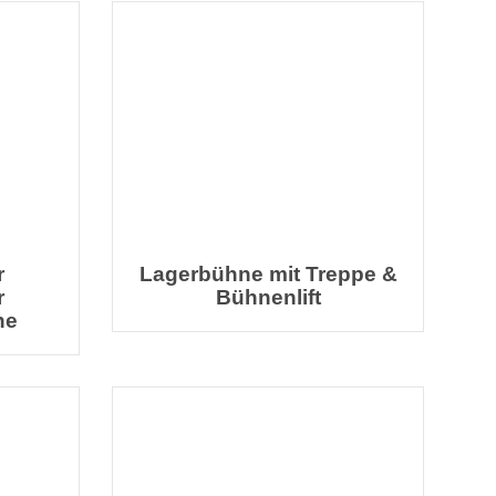
r
Lagerbühne mit Treppe &
r
Bühnenlift
he