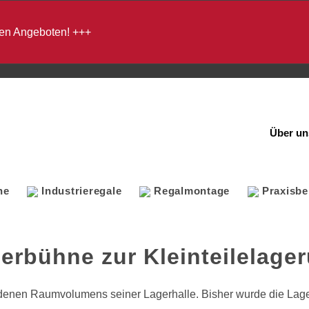
en Angeboten!
+++
Über un
ne
Industrieregale
Regalmontage
Praxisbe
erbühne zur Kleinteilelage
enen Raumvolumens seiner Lagerhalle. Bisher wurde die Lager