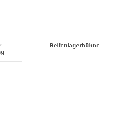
r
Reifenlagerbühne
ng