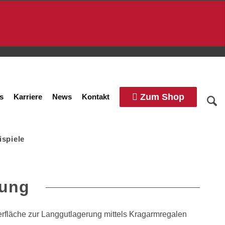
Zum Shop
s
Karriere
News
Kontakt
ispiele
rung
fläche zur Langgutlagerung mittels Kragarmregalen