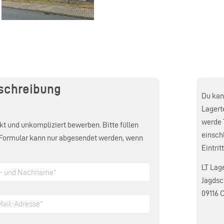
schreibung
Du kann
Lagert
werde 
t und unkompliziert bewerben. Bitte füllen
einsch
as Formular kann nur abgesendet werden, wenn
Eintrit
LT Lag
Jagdsc
09116 