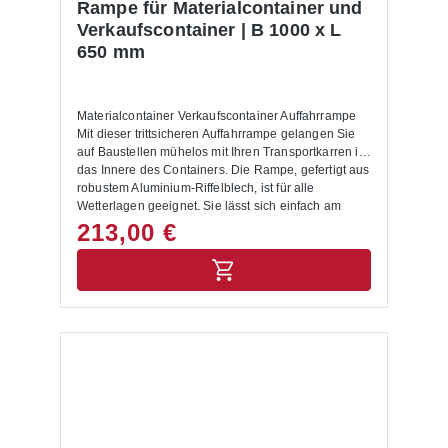
Rampe für Materialcontainer und
Verkaufscontainer | B 1000 x L
650 mm
Materialcontainer Verkaufscontainer Auffahrrampe
Mit dieser trittsicheren Auffahrrampe gelangen Sie
auf Baustellen mühelos mit Ihren Transportkarren in
das Innere des Containers. Die Rampe, gefertigt aus
robustem Aluminium-Riffelblech, ist für alle
Wetterlagen geeignet. Sie lässt sich einfach am
Container befestigen und kann nach Gebrauch
213,00 €
bequem abgenommen und im Container verstaut
werden. Abmessungen: B 1000 x L 650 mm Farbe:
schwarz Max. Belastbarkeit: 500 kg/m²