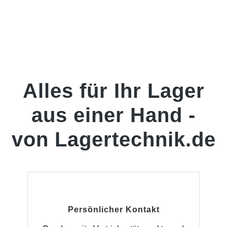
Schutz: Verhindert die Bildung von Kondenswasser
im Dachbereich, selbst in seltenen Fällen. Sicheres
Material: Die Beschichtung ist dünn, saugfähig und
nicht brennbar. Dauerhafte Lösung: Einmal
aufgetragen, bietet die Beschichtung
langanhaltenden Schutz.
Alles für Ihr Lager
aus einer Hand -
von Lagertechnik.de
Persönlicher Kontakt