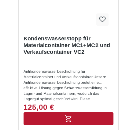
Kondenswasserstopp für
Materialcontainer MC1+MC2 und
Verkaufscontainer VC2
Antikondenswasserbeschichtung für
Materialcontainer und Verkaufscontainer Unsere
Antikondenswasserbeschichtung bietet eine
effektive Lösung gegen Schwitzwasserbildung in
Lager- und Materialcontainern, wodurch das
Lagergut optimal geschützt wird. Diese
Beschichtung wird werkseitig auf der Dachunterseite
125,00 €
aufgebracht und besteht aus einem dünnen,
saugfähigen und nicht brennbaren Belag, der auf
einer Kombination aus Perlite (vulkanisches
Gestein) und einer Acryl-Emulsion basiert. Vorteile
der Antikondenswasserbeschichtung: Effektiver