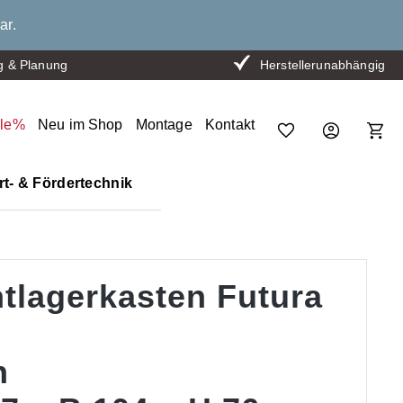
ar.
g & Planung
Herstellerunabhängig
ale%
Neu im Shop
Montage
Kontakt
t- & Fördertechnik
htlagerkasten Futura
n