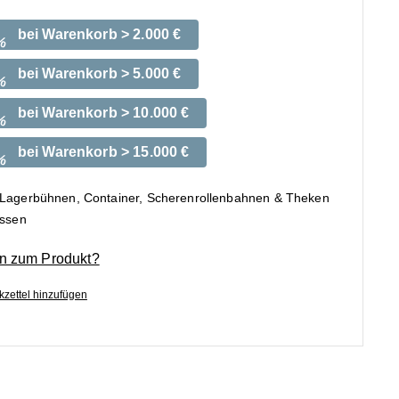
bei Warenkorb > 2.000 €
%
bei Warenkorb > 5.000 €
%
bei Warenkorb > 10.000 €
%
bei Warenkorb > 15.000 €
%
 Lagerbühnen, Container, Scherenrollenbahnen & Theken
ossen
n zum Produkt?
zettel hinzufügen