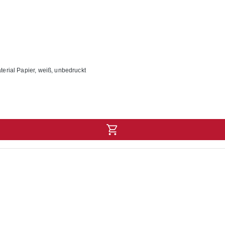
ung: 53 x 15 mm Material Papier, weiß, unbedruckt