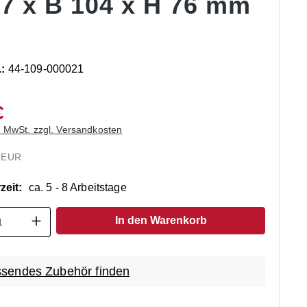
67 x B 104 x H 76 mm
.:
44-109-000021
€
. MwSt. zzgl. Versandkosten
 EUR
zeit:
ca. 5 - 8 Arbeitstage
t Anzahl: Gib den gewünschten Wert ein o
In den Warenkorb
sendes Zubehör finden