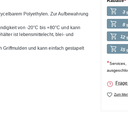
Rabatte
3 
ecycelbarem Polyethylen. Zur Aufbewahrung
8 
ndigkeit von -20°C bis +80°C und kann
ter ist lebensmittelecht, blei- und
12 
 Griffmulden und kann einfach gestapelt
15 
Services,
ausgeschl
Frage
Zum Merk