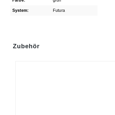
Farbe:
grün
System:
Futura
Zubehör
Produktgalerie überspringen