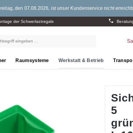
eitag, den 07.08.2026, ist unser Kundenservice nicht erreichb
ntage der Schwerlastregale
Beratun
S
ner
Raumsysteme
Werkstatt & Betrieb
Transpor
Sic
5
grü