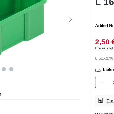
L 1
Artikel-Nr
2,50 
Preise zzgl
Brutto:
2.98
Liefer
Produk
n
Pas