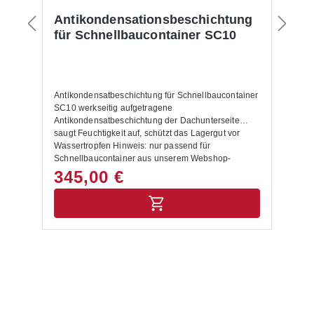
Antikondensationsbeschichtung
S
für Schnellbaucontainer SC10
S
R
Antikondensatbeschichtung für Schnellbaucontainer
St
SC10 werkseitig aufgetragene
mi
mit
Antikondensatbeschichtung der Dachunterseite
Sa
saugt Feuchtigkeit auf, schützt das Lagergut vor
Hö
Wassertropfen Hinweis: nur passend für
Mo
Schnellbaucontainer aus unserem Webshop-
Um
Angebot.
Zu
345,00 €
1
nu
Sc
un
da