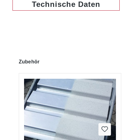
Technische Daten
Produktgalerie überspringen
Zubehör