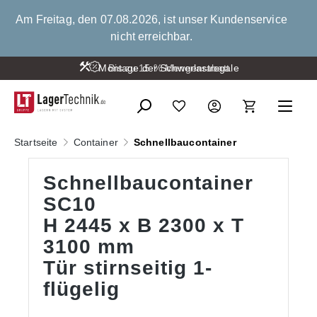
alt springen
Am Freitag, den 07.08.2026, ist unser Kundenservice
nicht erreichbar.
Montage der Schwerlastregale
Bis zu 15 % Mengenrabatt
Startseite
Container
Schnellbaucontainer
Schnellbaucontainer
SC10
H 2445 x B 2300 x T
3100 mm
Tür stirnseitig 1-
flügelig