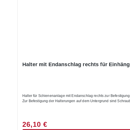
Halter mit Endanschlag rechts für Einhäng
Halter für Schienenanlage mit Endanschlag rechts zur Befestigung der Schienenanlage für die Nutzung von Regalleitern zusätzlich mit Halter für Endanschlag links sowie Zwischenhalterungen verwenden Hinweis:
Zur Befestigung der Halterungen auf dem Untergrund sind Schraub
26,10 €