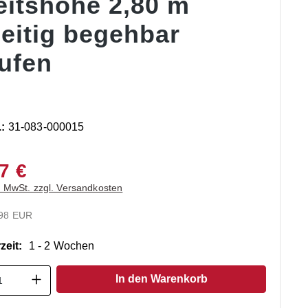
eitshöhe 2,80 m
seitig begehbar
tufen
.:
31-083-000015
7 €
. MwSt. zzgl. Versandkosten
.98 EUR
zeit:
1 - 2 Wochen
t Anzahl: Gib den gewünschten Wert ein o
In den Warenkorb