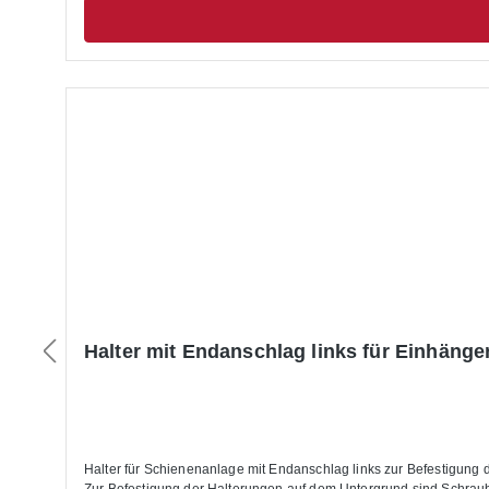
Halter mit Endanschlag links für Einhänge
Halter für Schienenanlage mit Endanschlag links zur Befestigung der Schienenanlage für die Nutzung von Regalleitern zusätzlich mit Halter für Endanschlag rechts sowie Zwischenhalterungen verwenden Hinweis: