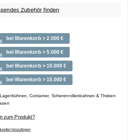
sendes Zubehör finden
bei Warenkorb > 2.000 €
%
bei Warenkorb > 5.000 €
%
bei Warenkorb > 10.000 €
%
bei Warenkorb > 15.000 €
%
 Lagerbühnen, Container, Scherenrollenbahnen & Theken
ossen
n zum Produkt?
zettel hinzufügen