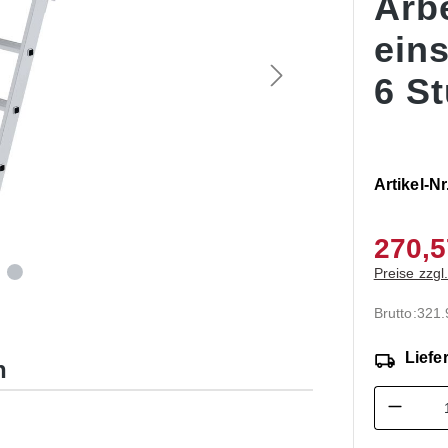
Arb
ein
6 S
Artikel-Nr
270,5
Preise zzgl
Brutto:
321
Liefer
n
Produk