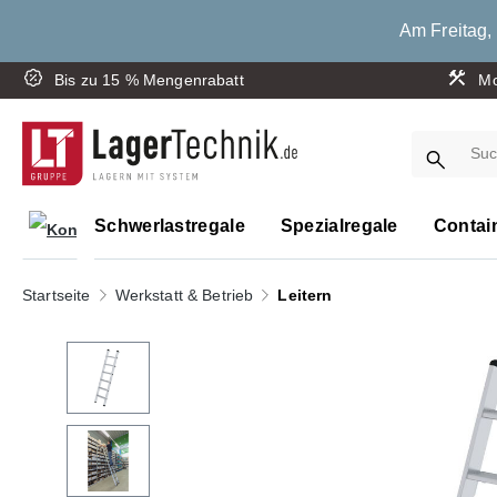
springen
Zur Hauptnavigation springen
Am Freitag, 
Bis zu 15 % Mengenrabatt
Mo
Schwerlastregale
Spezialregale
Contai
Startseite
Werkstatt & Betrieb
Leitern
Bildergalerie überspringen