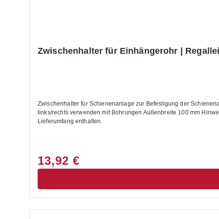
Zwischenhalter für Einhängerohr | Regalle
Zwischenhalter für Schienenanlage zur Befestigung der Schienenanlage für die Nutzung von Regalleitern 1 Stück Zwischenhalter je 1 m Rohr erforderlich zusätzlich zu Halterungen mit Endanschlag
links/rechts verwenden mit Bohrungen Außenbreite 100 mm Hinweis
Lieferumfang enthalten.
13,92 €