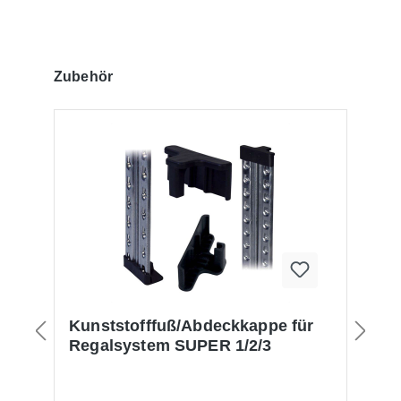
Produktgalerie überspringen
Zubehör
m
Kunststofffuß/Abdeckkappe für
S
Regalsystem SUPER 1/2/3
S