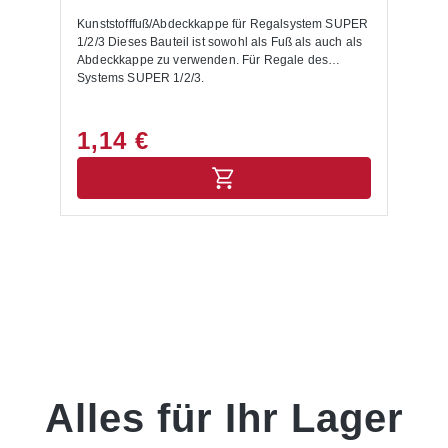
Kunststofffuß/Abdeckkappe für Regalsystem SUPER
S
1/2/3 Dieses Bauteil ist sowohl als Fuß als auch als
St
Abdeckkappe zu verwenden. Für Regale des
Be
Systems SUPER 1/2/3.
Pf
.
1,14 €
1
Alles für Ihr Lager