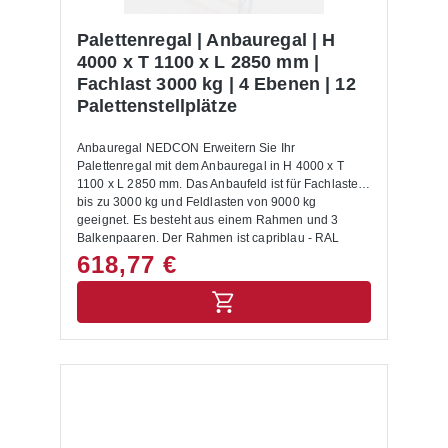
Palettenregal | Anbauregal | H
4000 x T 1100 x L 2850 mm |
Fachlast 3000 kg | 4 Ebenen | 12
Palettenstellplätze
Anbauregal NEDCON Erweitern Sie Ihr
Palettenregal mit dem Anbauregal in H 4000 x T
1100 x L 2850 mm. Das Anbaufeld ist für Fachlasten
bis zu 3000 kg und Feldlasten von 9000 kg
geeignet. Es besteht aus einem Rahmen und 3
Balkenpaaren. Der Rahmen ist capriblau - RAL
5019, die Balken hellorange - RAL 2008 lackiert. Die
618,77 €
maximale Fachhöhe beträgt 1200 mm. Mit dem
Anbauregal NEDCON ist es jederzeit möglich, das
Regal auch nachträglich zu erweitern und Ihren
Anforderungen anzupassen. Wenn gewünscht,
buchen Sie die Montage der Anbauregale im
Warenkorb dazu. Montagematerial wie Bodenanker,
Unterlegbleche, Aushängesicherung sind inklusive
und werden mitgeliefert. Weiteres Zubehör wie
Anfahrschutze, Einlegeböden oder andere
ergänzende Elemente sind ebenfalls im