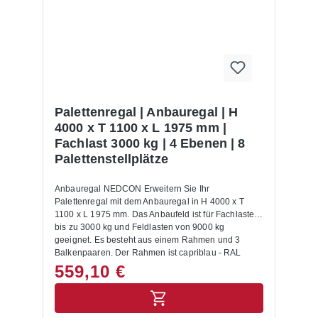
Lagertechnik-Shop zu finden. Lieferumfang:In der
Lieferung des Anbauregals sind folgende Artikel
zusätzlich drin enthalten:- Bodenanker -
Sicherungsstifte- Unterblech- Montageanleitung
Allgemeine Hinweise:Nur für Europaletten mit den
Abmessungen 1200 x 800 mm geeignet. Für andere
Paletten Maße setzen Sie sich bitte mit uns in
Verbindung.Alle Lastangaben gelten bei einer
Fachhöhe von 1200 mm sowie für eine gleichmäßig
Palettenregal | Anbauregal | H
verteilte Last. Die Palettenregale sind nicht zur
4000 x T 1100 x L 1975 mm |
Aufstellung im Außenbereich geeignet. Die
Fachlast 3000 kg | 4 Ebenen | 8
Anlieferung erfolgt zerlegt mit Aufbauanleitung.
Palettenstellplätze
Anbauregal NEDCON Erweitern Sie Ihr
Palettenregal mit dem Anbauregal in H 4000 x T
1100 x L 1975 mm. Das Anbaufeld ist für Fachlasten
bis zu 3000 kg und Feldlasten von 9000 kg
geeignet. Es besteht aus einem Rahmen und 3
Balkenpaaren. Der Rahmen ist capriblau - RAL
5019, die Balken hellorange - RAL 2008 lackiert. Die
559,10 €
maximale Fachhöhe beträgt 1200 mm. Die
Regalpfosten verfügen über eine Breite von 100
mm.Mit dem Anbauregal NEDCON ist es jederzeit
möglich, das Regal auch nachträglich zu erweitern