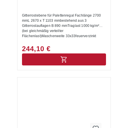
Gitterrostebene für Palettenregal Fachlänge 2700
mmL 2670 x T 1103 mmbestehend aus 3
Gitterrostauflagen B 890 mmTraglast 1000 kg/m²
(bei gleichmäßig verteilter
Flächenlast)Maschenweite 33x33feuerverzinkt
244,10 €