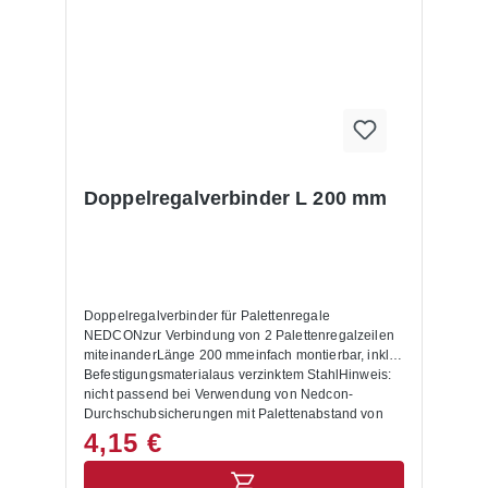
Doppelregalverbinder L 200 mm
Doppelregalverbinder für Palettenregale
NEDCONzur Verbindung von 2 Palettenregalzeilen
miteinanderLänge 200 mmeinfach montierbar, inkl.
Befestigungsmaterialaus verzinktem StahlHinweis:
nicht passend bei Verwendung von Nedcon-
Durchschubsicherungen mit Palettenabstand von
105 mm (hier bitte Artikel 11-057-001866
4,15 €
verwenden)