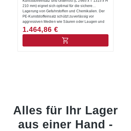
Kunststoffeinsatz und Gitterrost (L 2665 x T 1315 x H
Flexibel einsetzbar: Die Auffangwanne aus Stahl
210 mm) eignet sich optimal für die sichere
lässt sich direkt in Palettenregale integrieren und ist
Lagerung von Gefahrstoffen und Chemikalien. Der
auf Fachlasten sowie Regalabmessungen
PE-Kunststoffeinsatz schützt zuverlässig vor
abgestimmt. Typische Anwendungsfälle für
aggressiven Medien wie Säuren oder Laugen und
Auffangwannen für Gefahrstoffe und Chemikalien
verhindert so das Austreten in das Erdreich oder in
1.464,86 €
Chemie- und Pharmaunternehmen: Geeignet zur
Abwasserleitungen. Die Feuerverzinkung des Stahls
sicheren Lagerung von Flüssigkeiten, Säuren,
macht die Regalwanne besonders stabil und
Laugen und Lösungsmitteln. Werkstätten und
korrosionsbeständig und gewährleistet eine lange
Industriebetriebe: Ideal für Öle, Lacke, Schmierstoffe
Lebensdauer für den täglichen Einsatz. Der
und andere Gefahrstoffe, die in Palettenregale
integrierte verzinkte Gitterrost hat eine Tragfähigkeit
aufbewahrt werden. Lager- und Logistikzentren:
von bis zu 1.000 kg/m² und ermöglicht die sichere
Schaffen Sicherheit und Ordnung bei der
Lagerung von Fässern, Kanistern und anderen
platzsparenden Lagerung gemischter Gefahrstoffe in
schweren Gebinden direkt auf der Auffangwanne.
Regalwannen. Betriebe mit wassergefährdenden
Mit einer Unterfahrhöhe von 100 mm ist die Wanne
Stoffen: Erfüllen gesetzliche Vorgaben gemäß WHG
für den Transport mit Stapler oder Hubwagen
und schützen zuverlässig Boden und Gewässer.
ausgelegt. Dank ihrer standardisierten Maße kann
Hinweise zur Lieferung Die Anlieferung erfolgt ab
sie unkompliziert in bestehende Palettenregale
Werk, unverpackt.
eingebaut werden und erfüllt die gesetzlichen
Anforderungen nach WHG und TRGS. Vorteile auf
Alles für Ihr Lager
einen Blick Umwelt schützen: Die Auffangwanne
verhindert, dass Gefahrstoffe und Chemikalien ins
Erdreich oder in Abwasserleitungen austreten.
aus einer Hand -
Arbeitssicherheit erhöhen: Sie reduziert effektiv das
Risiko von Unfällen durch ausgelaufene