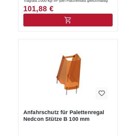
Traglast 1000 kg/ m² (bei Flächenlast gleichmäßig
verteilter Last, Punkt- und Streckenlasten sind nicht
101,88 €
berücksichtigt)
Anfahrschutz für Palettenregal
Nedcon Stütze B 100 mm