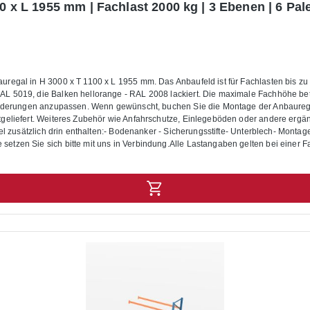
0 x L 1955 mm | Fachlast 2000 kg | 3 Ebenen | 6 Pale
regal in H 3000 x T 1100 x L 1955 mm. Das Anbaufeld ist für Fachlasten bis zu
L 5019, die Balken hellorange - RAL 2008 lackiert. Die maximale Fachhöhe be
nforderungen anzupassen. Wenn gewünscht, buchen Sie die Montage der Anbaure
geliefert. Weiteres Zubehör wie Anfahrschutze, Einlegeböden oder andere ergä
el zusätzlich drin enthalten:- Bodenanker - Sicherungsstifte- Unterblech- Mont
tzen Sie sich bitte mit uns in Verbindung.Alle Lastangaben gelten bei einer Fa
net. Die Anlieferung erfolgt zerlegt mit Aufbauanleitung.