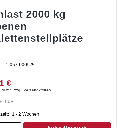
hlast 2000 kg
benen
lettenstellplätze
.:
11-057-000925
1 €
. MwSt. zzgl. Versandkosten
.90 EUR
zeit:
1 - 2 Wochen
t Anzahl: Gib den gewünschten Wert ein o
In den Warenkorb