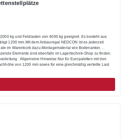
ttenstellplätze
 2000 kg und Feldlasten von 4000 kg geeignet. Es besteht aus
trägt 1200 mm.Mit dem Anbauregal NEDCON ist es jederzeit
gale im Warenkorb dazu.Montagematerial wie Bodenanker,
nzende Elemente sind ebenfalls im Lagertechnik-Shop zu finden.
ageanleitung Allgemeine Hinweise:Nur für Europaletten mit den
chhöhe von 1200 mm sowie für eine gleichmäßig verteilte Last.