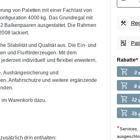
ung von Paletten mit einer Fachlast von
konfiguration 4000 kg. Das Grundregal mit
Reg
 2 Balkenpaaren ausgestattet. Die Rahmen
2008 lackiert.
Pas
 Stabilität und Qualität aus. Die Ein- und
ten und Flurförderzeugen. Mit dem
Rabatte
ederzeit individuell und flexibel erweitern.
3 
he, Aushängesicherung und
agen, Anfahrschutze und weitere ergänzende
8 
inden.
12 
 im Warenkorb dazu.
15 
Services,
ausgeschl
zusätzlich drin enthalten: