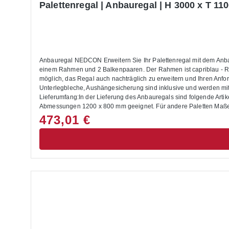
Palettenregal | Anbauregal | H 3000 x T 110
Anbauregal NEDCON Erweitern Sie Ihr Palettenregal mit dem Anbau
einem Rahmen und 2 Balkenpaaren. Der Rahmen ist capriblau - RA
möglich, das Regal auch nachträglich zu erweitern und Ihren A
Unterlegbleche, Aushängesicherung sind inklusive und werden mit
Lieferumfang:In der Lieferung des Anbauregals sind folgende Artik
Abmessungen 1200 x 800 mm geeignet. Für andere Paletten Maße se
Die Palettenregale sind nicht zur Aufstellung im Außenbereich geeig
473,01 €