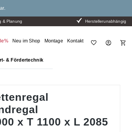
ar.
g & Planung
Herstellerunabhängig
ale%
Neu im Shop
Montage
Kontakt
t- & Fördertechnik
ttenregal
ndregal
00 x T 1100 x L 2085