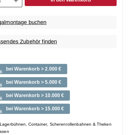
almontage buchen
sendes Zubehör finden
bei Warenkorb > 2.000 €
%
bei Warenkorb > 5.000 €
%
bei Warenkorb > 10.000 €
%
bei Warenkorb > 15.000 €
%
 Lagerbühnen, Container, Scherenrollenbahnen & Theken
ossen