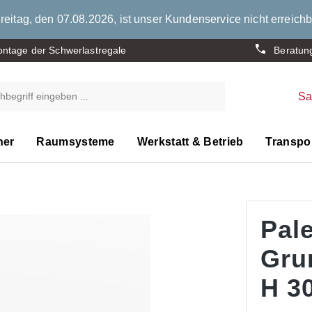
eitag, den 07.08.2026, ist unser Kundenservice nicht erreichb
ntage der Schwerlastregale
Beratun
S
ner
Raumsysteme
Werkstatt & Betrieb
Transpor
Pale
Gru
H 30