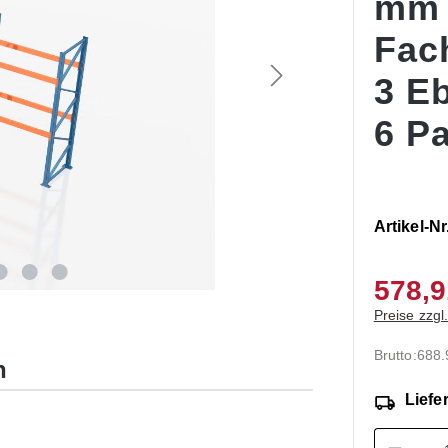
mm
Fac
3 E
6 Pa
Artikel-Nr
578,9
Preise zzgl
Brutto:
688
n
Liefer
Produk