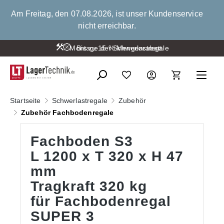
alt springen
Am Freitag, den 07.08.2026, ist unser Kundenservice
nicht erreichbar.
Montage der Schwerlastregale
Bis zu 15 % Mengenrabatt
Startseite
Schwerlastregale
Zubehör
Zubehör Fachbodenregale
Fachboden S3
L 1200 x T 320 x H 47
mm
Tragkraft 320 kg
für Fachbodenregal
SUPER 3