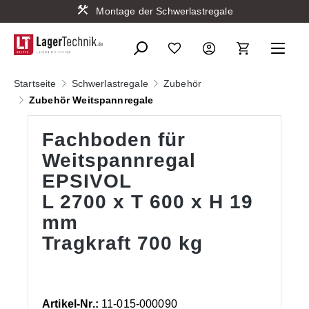
Montage der Schwerlastregale
alt springen
Startseite
Schwerlastregale
Zubehör
Zubehör Weitspannregale
Fachboden für
Weitspannregal
EPSIVOL
L 2700 x T 600 x H 19
mm
Tragkraft 700 kg
Artikel-Nr.:
11-015-000090