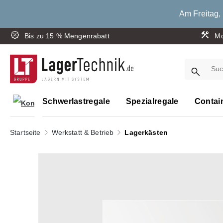
springen
Zur Hauptnavigation springen
Am Freitag, 
Bis zu 15 % Mengenrabatt
Mo
Schwerlastregale
Spezialregale
Contai
Startseite
Werkstatt & Betrieb
Lagerkästen
Bildergalerie überspringen