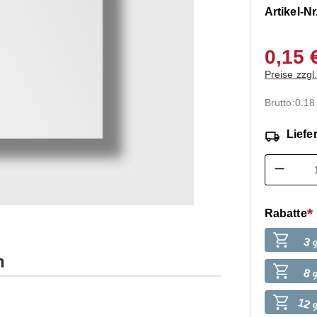
Artikel-Nr
0,15 
Preise zzgl
Brutto:
0.18
Liefer
Produk
Rabatte
3 
n
8 
12 