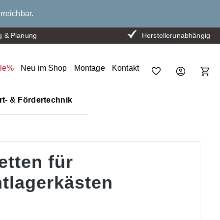
rreichbar.
g & Planung
Herstellerunabhängig
ale%
Neu im Shop
Montage
Kontakt
t- & Fördertechnik
etten für
htlagerkästen