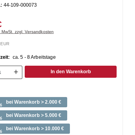
.:
44-109-000073
€
. MwSt. zzgl. Versandkosten
 EUR
zeit:
ca. 5 - 8 Arbeitstage
t Anzahl: Gib den gewünschten Wert ein o
In den Warenkorb
bei Warenkorb > 2.000 €
%
bei Warenkorb > 5.000 €
%
bei Warenkorb > 10.000 €
%