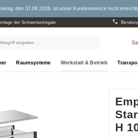
eitag, den 07.08.2026, ist unser Kundenservice nicht erreichb
ntage der Schwerlastregale
Beratun
S
ner
Raumsysteme
Werkstatt & Betrieb
Transpor
Emp
Sta
H 10