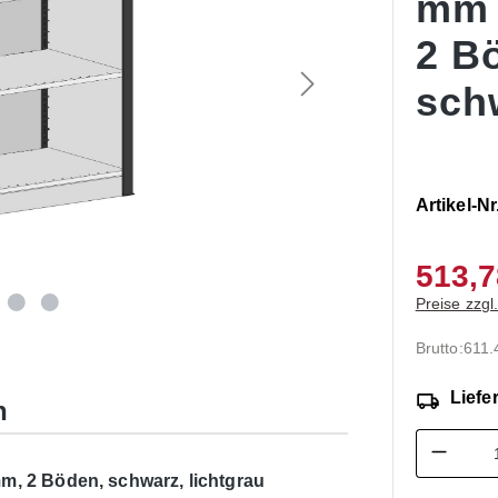
mm
2 B
schw
Artikel-Nr
513,7
Preise zzgl
Brutto:
611.
Liefer
n
Produk
m, 2 Böden, schwarz, lichtgrau