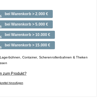
bei Warenkorb > 2.000 €
%
bei Warenkorb > 5.000 €
%
bei Warenkorb > 10.000 €
%
bei Warenkorb > 15.000 €
%
 Lagerbühnen, Container, Scherenrollenbahnen & Theken
ossen
n zum Produkt?
zettel hinzufügen