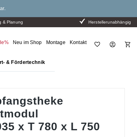
ar.
g & Planung
Herstellerunabhängig
ale%
Neu im Shop
Montage
Kontakt
t- & Fördertechnik
fangstheke
rtmodul
35 x T 780 x L 750