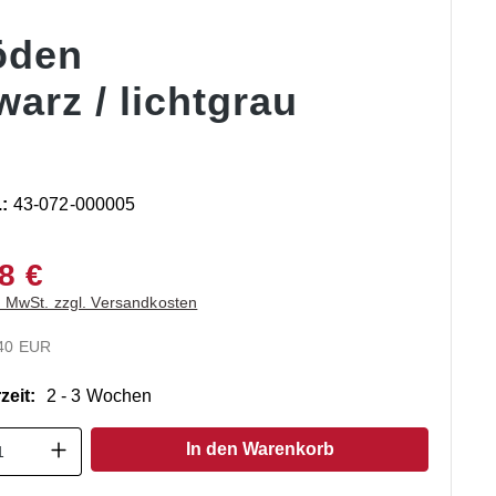
öden
arz / lichtgrau
.:
43-072-000005
8 €
. MwSt. zzgl. Versandkosten
40 EUR
zeit:
2 - 3 Wochen
t Anzahl: Gib den gewünschten Wert ein o
In den Warenkorb