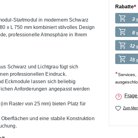
Rabatte
3 
modul-Startmodul in modernem Schwarz
80 x L 750 mm kombiniert stilvolles Design
8 
nde, professionelle Atmosphäre in Ihrem
12 
15 
us Schwarz und Lichtgrau fügt sich
nen professionellen Eindruck.
Services,
 und Eckmodule lassen sich beliebig
ausgeschl
mlichen Anforderungen angepasst werden
Frage
im Raster von 25 mm) bieten Platz für
Zum Merk
e Oberflächen und eine stabile Konstruktion
ruchung.