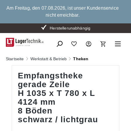
alt springen
Am Freitag, den 07.08.2026, ist unser Kundenservice
nicht erreichbar.
Herstellerunabhängig
Startseite
Werkstatt & Betrieb
Theken
Empfangstheke
gerade Zeile
H 1035 x T 780 x L
4124 mm
8 Böden
schwarz / lichtgrau