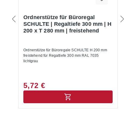
Ordnerstütze für Büroregal
S
SCHULTE | Regaltiefe 300 mm | H
S
200 x T 280 mm | freistehend
O
TE
Ordnerstütze für Büroregale SCHULTE H 200 mm
St
freistehend für Regaltiefe 300 mm RAL 7035
Bü
,
lichtgrau
Pr
e
R
5,72 €
2