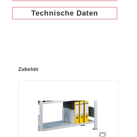
Technische Daten
Produktgalerie überspringen
Zubehör