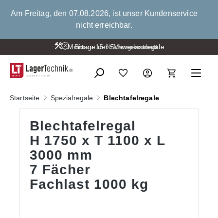
alt springen
Am Freitag, den 07.08.2026, ist unser Kundenservice
nicht erreichbar.
Montage der Schwerlastregale
Bis zu 15 % Mengenrabatt
Startseite
Spezialregale
Blechtafelregale
Blechtafelregal
H 1750 x T 1100 x L
3000 mm
7 Fächer
Fachlast 1000 kg