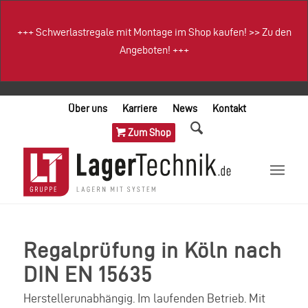
+++
Schwerlastregale mit Montage im Shop kaufen!
>>
Zu den
Angeboten!
+++
Über uns
Karriere
News
Kontakt
Zum Shop
Regalprüfung in Köln nach
DIN EN 15635
Herstellerunabhängig. Im laufenden Betrieb. Mit