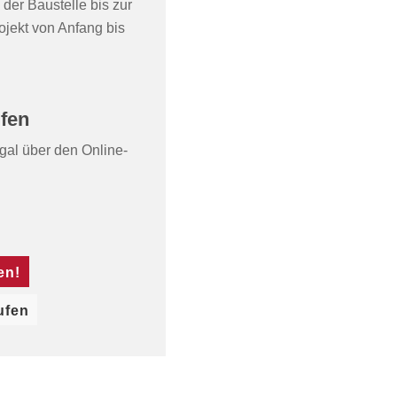
er Baustelle bis zur
ojekt von Anfang bis
ufen
al über den Online-
en!
ufen