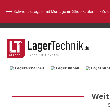
+++
Schwerlastregale mit Montage im Shop kaufen!
>>
Zu d
Lagersicherheit
Lagerumbau
Lagerbüh
Weit
S