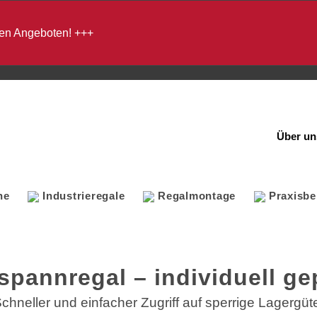
en Angeboten!
+++
Über un
ne
Industrieregale
Regalmontage
Praxisbe
spannregal – individuell ge
chneller und einfacher Zugriff auf sperrige Lagergüt