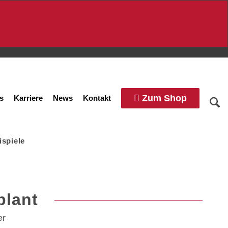
Zum Shop
s
Karriere
News
Kontakt
ispiele
plant
er