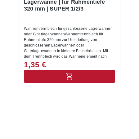
Lagerwanne | für Rahmentiefe
320 mm | SUPER 1/2/3
Wannentrennblech für geschlossene Lagerwannen
oder GitterlagerwannenWannentrennblech für
Rahmentiefe 320 mm zur Unterteilung von
geschlossenen Lagerwannen oder
Gitterlagerwannen in kleinere Facheinheiten. Mit
dem Trennblech wird das Wannenelement nach
Bedarf in der Breite unterteilt.Für
1,35 €
Fachbodenregalsystem SUPER 1/2/3 geeignet.