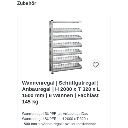
Produktgalerie überspringen
Zubehör
Wannenregal | Schüttgutregal |
Anbauregal | H 2000 x T 320 x L
1500 mm | 6 Wannen | Fachlast
145 kg
Wannenregal SUPER als AnbauregalDas
Wannenregal SUPER in H 2000 x T 320 x L
1500 mm als Anbauregal erweitert bestehende