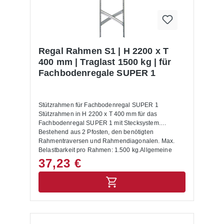
Regal Rahmen S1 | H 2200 x T
400 mm | Traglast 1500 kg | für
Fachbodenregale SUPER 1
Stützrahmen für Fachbodenregal SUPER 1
Stützrahmen in H 2200 x T 400 mm für das
Fachbodenregal SUPER 1 mit Stecksystem.
Bestehend aus 2 Pfosten, den benötigten
Rahmentraversen und Rahmendiagonalen. Max.
Belastbarkeit pro Rahmen: 1.500 kg.Allgemeine
Hinweise:Es werden noch 2 Füße und 2
37,23 €
Abdeckkappen benötigt! Die maximale Tragkraft
wird nur erreicht, wenn die Rahmentraversen /
Diagonalen gemäß Montagediagramm montiert
sind. Sie gilt für gleichmäßig verteilte Belastungen
und einem max. Bodenabstand von 500 mm, wobei
der erste Boden max. 200 mm von unten montiert
werden muss.