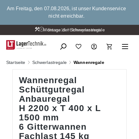
alt springen
Am Freitag, den 07.08.2026, ist unser Kundenservice
nicht erreichbar.
Montage der Schwerlastregale
Bis zu 15 % Mengenrabatt
Startseite
Schwerlastregale
Wannenregale
Wannenregal
Schüttgutregal
Anbauregal
H 2200 x T 400 x L
1500 mm
6 Gitterwannen
Fachlast 145 kg