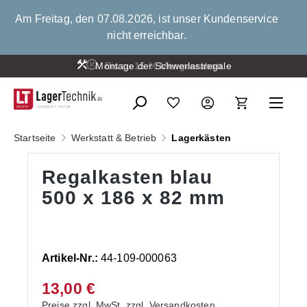
alt springen
Am Freitag, den 07.08.2026, ist unser Kundenservice
nicht erreichbar.
Montage der Schwerlastregale
Bis zu 15 % Mengenrabatt
Startseite
Werkstatt & Betrieb
Lagerkästen
Regalkasten blau
500 x 186 x 82 mm
Artikel-Nr.:
44-109-000063
13,00 €
Preise zzgl. MwSt. zzgl. Versandkosten