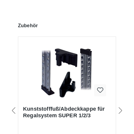
Produktgalerie überspringen
Zubehör
m
Kunststofffuß/Abdeckkappe für
S
Regalsystem SUPER 1/2/3
S