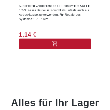
Kunststofffuß/Abdeckkappe für Regalsystem SUPER
S
1/2/3 Dieses Bauteil ist sowohl als Fuß als auch als
St
Abdeckkappe zu verwenden. Für Regale des
Be
Systems SUPER 1/2/3.
Pf
.
1,14 €
1
Alles für Ihr Lager