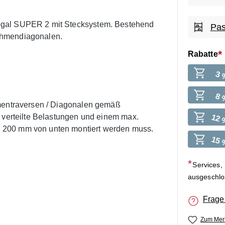
egal SUPER 2 mit Stecksystem. Bestehend
Pas
ahmendiagonalen.
Rabatte
3 
8 
hmentraversen / Diagonalen gemäß
g verteilte Belastungen und einem max.
12 
 200 mm von unten montiert werden muss.
15 
Services,
ausgeschl
Frage
Zum Merk