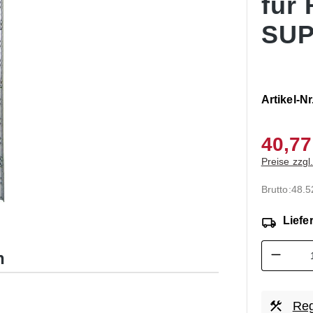
für
SUP
Artikel-Nr
40,77
Preise zzgl
Brutto:
48.5
Liefer
Produk
n
Reg