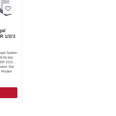
gal
 1/2/3
egal System
ß für das
ER 1/2/3
Boden. Der
n Pfosten
agen.