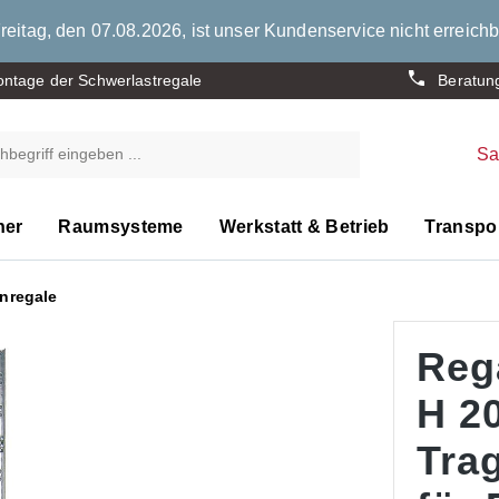
eitag, den 07.08.2026, ist unser Kundenservice nicht erreichb
ntage der Schwerlastregale
Beratun
S
ner
Raumsysteme
Werkstatt & Betrieb
Transpor
nregale
Reg
H 2
Trag