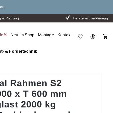
ar.
g & Planung
Herstellerunabhängig
ale%
Neu im Shop
Montage
Kontakt
t- & Fördertechnik
al Rahmen S2
000 x T 600 mm
last 2000 kg