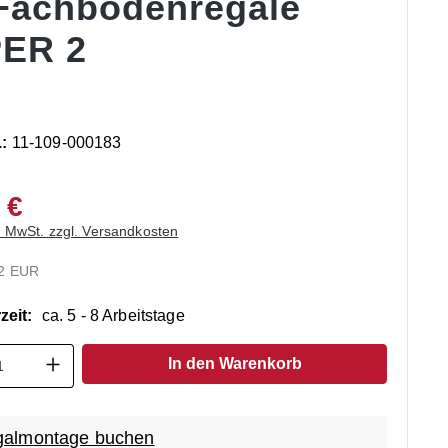
 Fachbodenregale
ER 2
.:
11-109-000183
 €
. MwSt. zzgl. Versandkosten
2 EUR
zeit:
ca. 5 - 8 Arbeitstage
t Anzahl: Gib den gewünschten Wert ein o
In den Warenkorb
almontage buchen