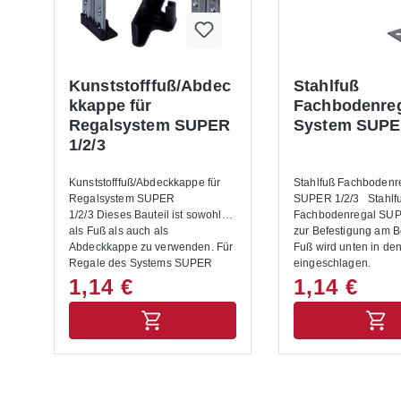
Kunststofffuß/Abdec
Stahlfuß
kkappe für
Fachbodenre
Regalsystem SUPER
System SUPER
1/2/3
Kunststofffuß/Abdeckkappe für
Stahlfuß Fachbodenr
Regalsystem SUPER
SUPER 1/2/3 Stahlfu
1/2/3 Dieses Bauteil ist sowohl
Fachbodenregal SUP
als Fuß als auch als
zur Befestigung am 
Abdeckkappe zu verwenden. Für
Fuß wird unten in de
Regale des Systems SUPER
eingeschl
1/2/3.
1,14 €
1,14 €