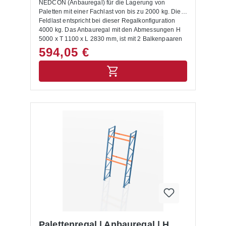
NEDCON (Anbauregal) für die Lagerung von
Paletten mit einer Fachlast von bis zu 2000 kg. Die
Feldlast entspricht bei dieser Regalkonfiguration
4000 kg. Das Anbauregal mit den Abmessungen H
5000 x T 1100 x L 2830 mm, ist mit 2 Balkenpaaren
ausgestattet. Die Rahmen sind capriblau - RAL
594,05 €
5019, die Balken hellorange - RAL 2008 lackiert.
Das Palettenregal NEDCON zeichnet sich durch
eine hohe Stabilität und Qualität aus. Die Ein- und
Auslagerung von Waren erfolgt mittels
Regalbediengeräten und Flurförderzeugen. Mit dem
entsprechenden Anbauregal lässt sich das
Palettenregal jederzeit individuell und flexibel
erweitern. Das Palettenregal wird inkl. Bodenanker,
Unterlegbleche und Aushängesicherung geliefert.
Anbauregale, Anfahrschutze und weitere
ergänzende Elemente sind im Shop unter
Palettenregal Zubehör zu finden. Die Montage des
Palettenregals buchen Sie auf Wunsch im
Warenkorb dazu. Lieferumfang: In der Lieferung
des Palettenregals sind folgende Artikel zusätzlich
drin enthalten:- Bodenanker- Unterlegbleche-
Aushängesicherung- Montageanleitung Allgemeine
Hinweise: Nur für Europaletten mit den
Abmessungen 1200 x 800 mm geeignet. Für andere
Palettenregal | Anbauregal | H