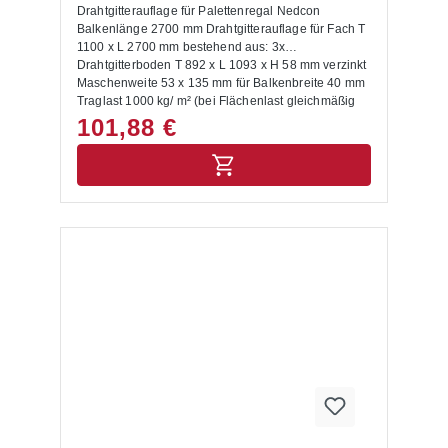
Drahtgitterauflage für Palettenregal Nedcon
Balkenlänge 2700 mm Drahtgitterauflage für Fach T
1100 x L 2700 mm bestehend aus: 3x
Drahtgitterboden T 892 x L 1093 x H 58 mm verzinkt
Maschenweite 53 x 135 mm für Balkenbreite 40 mm
Traglast 1000 kg/ m² (bei Flächenlast gleichmäßig
verteilter Last, Punkt- und Streckenlasten sind nicht
101,88 €
berücksichtigt)