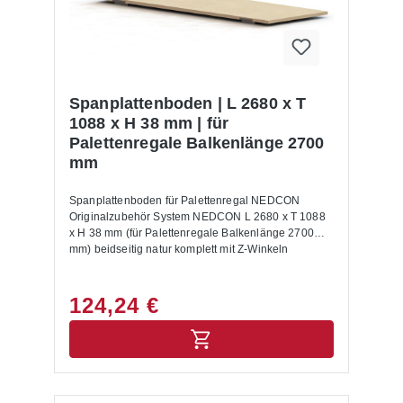
Warenkorb dazu. Lieferumfang: In der Lieferung
des Palettenregals sind folgende Artikel zusätzlich
drin enthalten:- Bodenanker- Unterlegbleche-
Aushängesicherung- Montageanleitung Allgemeine
Hinweise: Nur für Europaletten mit den
Abmessungen 1200 x 800 mm geeignet. Für andere
Spanplattenboden | L 2680 x T
Paletten Maße setzen Sie sich bitte mit uns in
1088 x H 38 mm | für
Verbindung.Alle Lastangaben gelten bei einer
Palettenregale Balkenlänge 2700
Fachhöhe von 1200 mm sowie für eine gleichmäßig
mm
verteilte Last. Die Palettenregale sind nicht zur
Aufstellung im Außenbereich geeignet.Die
Anlieferung erfolgt zerlegt mit Aufbauanleitung.
Spanplattenboden für Palettenregal NEDCON
Originalzubehör System NEDCON L 2680 x T 1088
x H 38 mm (für Palettenregale Balkenlänge 2700
mm) beidseitig natur komplett mit Z-Winkeln
124,24 €