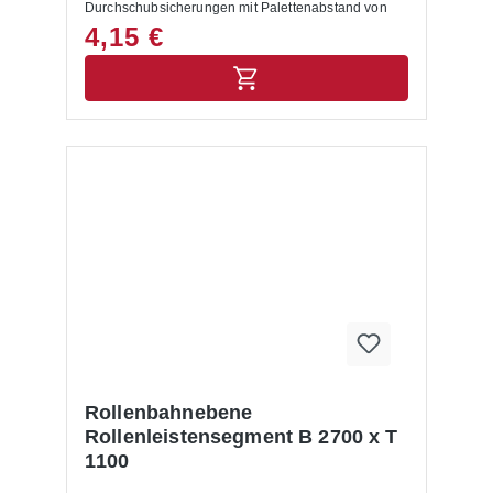
Durchschubsicherungen mit Palettenabstand von
105 mm (hier bitte Artikel 11-057-001866
4,15 €
verwenden)
Rollenbahnebene
Rollenleistensegment B 2700 x T
1100