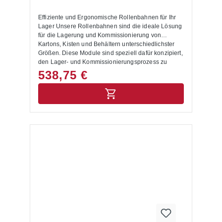
Effiziente und Ergonomische Rollenbahnen für Ihr
Lager Unsere Rollenbahnen sind die ideale Lösung
für die Lagerung und Kommissionierung von
Kartons, Kisten und Behältern unterschiedlichster
Größen. Diese Module sind speziell dafür konzipiert,
den Lager- und Kommissionierungsprozess zu
optimieren und zu vereinfachen. Produktvorteile:
538,75 €
Effiziente Bestückung und Entnahme: Die Regale
werden auf einer Seite mit Kartons, Kästen oder
Behältern bestückt. Dank der Polykarbonat-Röllchen
mit großem Durchmesser rollen die Waren stets zur
anderen Seite nach unten, wo sie einfach
entnommen werden können. Dies ermöglicht eine
effiziente und störungsfreie Kommissionierung.
Ergonomisches Arbeiten:Diese Art der Ein- und
Auslagerung ist besonders ergonomisch, da sie
einen schnellen und bequemen Warenzugriff
ermöglicht. Flexible Integration:Fügen Sie die
Rollenbahnen in Ihr bestehendes Palettenregal ein
und gestalten Sie Ihre Lagerebenen individuell. Wir
bieten passgenaue Rollenbahnebenen für
Regalebenen mit 1825 mm und 2700 mm Breite.
Temperaturbeständig: Geeignet für