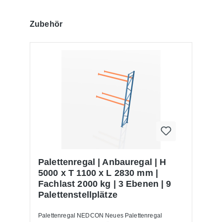
Produktgalerie überspringen
Zubehör
Palettenregal | Anbauregal | H
5000 x T 1100 x L 2830 mm |
Fachlast 2000 kg | 3 Ebenen | 9
Palettenstellplätze
Palettenregal NEDCON Neues Palettenregal