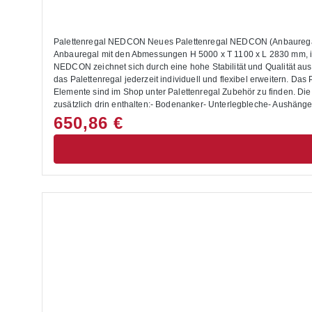
Palettenregal NEDCON Neues Palettenregal NEDCON (Anbauregal) fü
Anbauregal mit den Abmessungen H 5000 x T 1100 x L 2830 mm, ist mit 3
NEDCON zeichnet sich durch eine hohe Stabilität und Qualität au
das Palettenregal jederzeit individuell und flexibel erweitern. D
Elemente sind im Shop unter Palettenregal Zubehör zu finden. Die Montage des Palettenregals buch
zusätzlich drin enthalten:- Bodenanker- Unterlegbleche- Aushän
Maße setzen Sie sich bitte mit uns in Verbindung.Alle Lastangaben
650,86 €
geeignet.Die Anlieferung erfolgt zerlegt mit Aufbauanleitung.