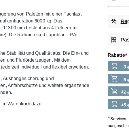
gerung von Paletten mit einer Fachlast
egalkonfiguration 6000 kg. Das
Reg
L 11300 mm besteht aus 4 Feldern mit
re). Die Rahmen sind capriblau - RAL
Pas
 Stabilität und Qualität aus. Die Ein- und
Rabatte
ten und Flurförderzeugen. Mit dem
3 
ederzeit individuell und flexibel erweitern.
he, Aushängesicherung und
8 
agen, Anfahrschutze und weitere ergänzende
12 
inden.
 im Warenkorb dazu.
15 
Services,
ausgeschl