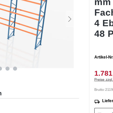
mm
Fac
4 E
48 P
Artikel-Nr
1.781
Preise zzgl
Brutto:
2119
n
Liefer
Produk