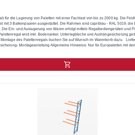
r die Lagerung von Paletten mit einer Fachlast von bis zu 2000 kg. Die Feldlas
 Balkenpaaren ausgestattet. Die Rahmen sind capriblau - RAL 5019, die Balken helloran
s. Die Ein- und Auslagerung von Waren erfolgt mittels Regalbediengeräten und F
as Palettenregal wird inkl. Bodenanker, Unterlegbleche und Aushängesicherung ge
en Sie auf Wunsch im Warenkorb dazu. Lieferumfang: In der Lieferung des Palettenregals sind folgende Artikel
gesicherung- Montageanleitung Allgemeine Hinweise: Nur für Europaletten mit 
 gelten bei einer Fachhöhe von 1200 mm sowie für eine gleichmäßig verteilte Las