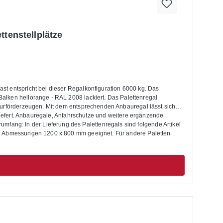
ttenstellplätze
t entspricht bei dieser Regalkonfiguration 6000 kg. Das
ge - RAL 2008 lackiert. Das Palettenregal
lurförderzeugen. Mit dem entsprechenden Anbauregal lässt sich
liefert. Anbauregale, Anfahrschutze und weitere ergänzende
den Abmessungen 1200 x 800 mm geeignet. Für andere Paletten
t. Die Palettenregale sind nicht zur Aufstellung im Außenbereich