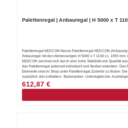
Palettenregal | Anbauregal | H 5000 x T 110
Palettenregal NEDCON Neues Palettenregal NEDCON (Anbauregal) fü
Anbauregal mit den Abmessungen H 5000 x T 1100 x L 1955 mm, ist mit 3
NEDCON zeichnet sich durch eine hohe Stabilität und Qualität au
das Palettenregal jederzeit individuell und flexibel erweitern. D
Elemente sind im Shop unter Palettenregal Zubehör zu finden. Die Montage des Palettenregals buch
zusätzlich drin enthalten:- Bodenanker- Unterlegbleche- Aushän
Maße setzen Sie sich bitte mit uns in Verbindung.Alle Lastangaben
612,87 €
geeignet.Die Anlieferung erfolgt zerlegt mit Aufbauanleitung.