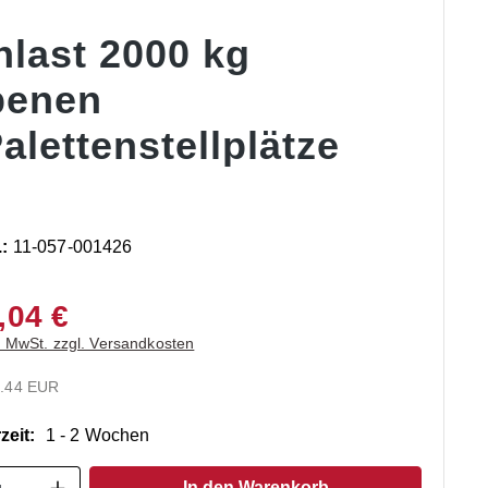
hlast 2000 kg
benen
alettenstellplätze
.:
11-057-001426
,04 €
. MwSt. zzgl. Versandkosten
.44 EUR
zeit:
1 - 2 Wochen
t Anzahl: Gib den gewünschten Wert ein o
In den Warenkorb