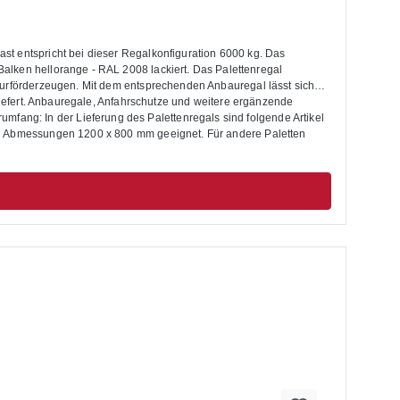
t entspricht bei dieser Regalkonfiguration 6000 kg. Das
ge - RAL 2008 lackiert. Das Palettenregal
lurförderzeugen. Mit dem entsprechenden Anbauregal lässt sich
liefert. Anbauregale, Anfahrschutze und weitere ergänzende
den Abmessungen 1200 x 800 mm geeignet. Für andere Paletten
t. Die Palettenregale sind nicht zur Aufstellung im Außenbereich