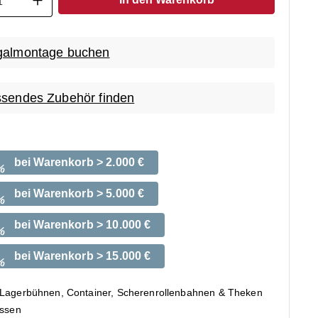
almontage buchen
sendes Zubehör finden
bei Warenkorb > 2.000 €
%
bei Warenkorb > 5.000 €
%
bei Warenkorb > 10.000 €
%
bei Warenkorb > 15.000 €
%
 Lagerbühnen, Container, Scherenrollenbahnen & Theken
ossen