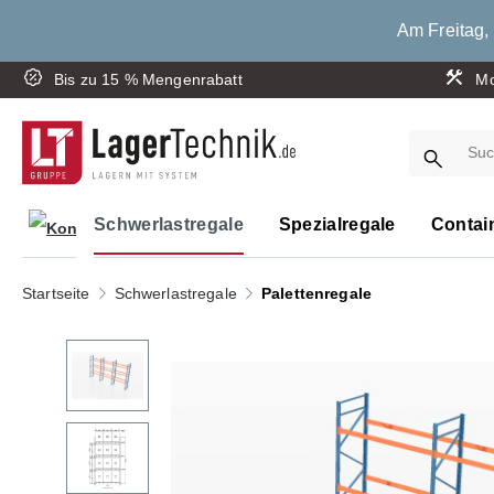
springen
Zur Hauptnavigation springen
Am Freitag, 
Bis zu 15 % Mengenrabatt
Mo
Schwerlastregale
Spezialregale
Contai
Startseite
Schwerlastregale
Palettenregale
Bildergalerie überspringen