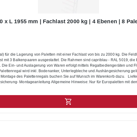
0 x L 1955 mm | Fachlast 2000 kg | 4 Ebenen | 8 Pale
r die Lagerung von Paletten mit einer Fachlast von bis zu 2000 kg. Die Feldlas
 Balkenpaaren ausgestattet. Die Rahmen sind capriblau - RAL 5019, die Balken helloran
s. Die Ein- und Auslagerung von Waren erfolgt mittels Regalbediengeräten und F
as Palettenregal wird inkl. Bodenanker, Unterlegbleche und Aushängesicherung ge
en Sie auf Wunsch im Warenkorb dazu. Lieferumfang: In der Lieferung des Palettenregals sind folgende Artikel
gesicherung- Montageanleitung Allgemeine Hinweise: Nur für Europaletten mit 
 gelten bei einer Fachhöhe von 1200 mm sowie für eine gleichmäßig verteilte Las