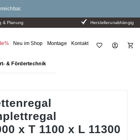
rreichbar.
g & Planung
Herstellerunabhängig
ale%
Neu im Shop
Montage
Kontakt
t- & Fördertechnik
ttenregal
plettregal
00 x T 1100 x L 11300