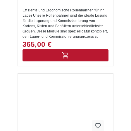
Effiziente und Ergonomische Rollenbahnen für Ihr
Lager Unsere Rollenbahnen sind die ideale Lösung
für die Lagerung und Kommissionierung von
Kartons, Kisten und Behältern unterschiedlichster
Größen. Diese Module sind speziell dafür konzipiert,
den Lager- und Kommissionierungsprozess zu
optimieren und zu vereinfachen. Produktvorteile:
365,00 €
Effiziente Bestückung und Entnahme: Die Regale
werden auf einer Seite mit Kartons, Kästen oder
Behältern bestückt. Dank der Polykarbonat-Röllchen
mit großem Durchmesser rollen die Waren stets zur
anderen Seite nach unten, wo sie einfach
entnommen werden können. Dies ermöglicht eine
effiziente und störungsfreie Kommissionierung.
Ergonomisches Arbeiten:Diese Art der Ein- und
Auslagerung ist besonders ergonomisch, da sie
einen schnellen und bequemen Warenzugriff
ermöglicht. Flexible Integration:Fügen Sie die
Rollenbahnen in Ihr bestehendes Palettenregal ein
und gestalten Sie Ihre Lagerebenen individuell. Wir
bieten passgenaue Rollenbahnebenen für
Regalebenen mit 1825 mm und 2700 mm Breite.
Temperaturbeständig: Geeignet für