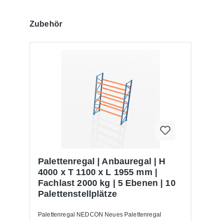
Produktgalerie überspringen
Zubehör
Palettenregal | Anbauregal | H
4000 x T 1100 x L 1955 mm |
Fachlast 2000 kg | 5 Ebenen | 10
Palettenstellplätze
Palettenregal NEDCON Neues Palettenregal