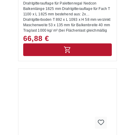
Drahtgitterauflage für Palettenregal Nedcon
Balkenlänge 1825 mm Drahtgitterauflage für Fach T
1100 x L 1825 mm bestehend aus: 2x
Drahtgitterboden T 892 x L 1093 x H 58 mm verzinkt
Maschenweite 53 x 135 mm für Balkenbreite 40 mm
Traglast 1000 kg/ m² (bei Flächenlast gleichmäßig
verteilter Last, Punkt- und Streckenlasten sind nicht
66,88 €
berücksichtigt)