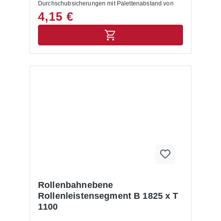
Durchschubsicherungen mit Palettenabstand von
105 mm (hier bitte Artikel 11-057-001866
4,15 €
verwenden)
Rollenbahnebene
Rollenleistensegment B 1825 x T
1100