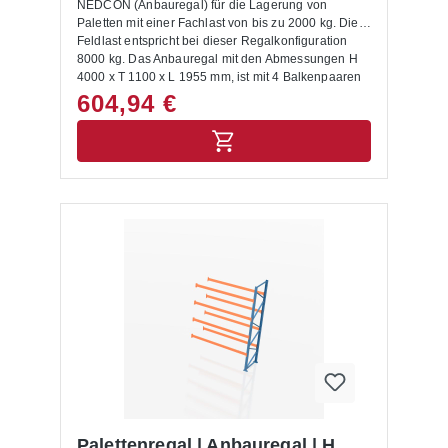
NEDCON (Anbauregal) für die Lagerung von
Paletten mit einer Fachlast von bis zu 2000 kg. Die
Feldlast entspricht bei dieser Regalkonfiguration
8000 kg. Das Anbauregal mit den Abmessungen H
4000 x T 1100 x L 1955 mm, ist mit 4 Balkenpaaren
ausgestattet. Die Rahmen sind capriblau - RAL
604,94 €
5019, die Balken hellorange - RAL 2008 lackiert.
Das Palettenregal NEDCON zeichnet sich durch
eine hohe Stabilität und Qualität aus. Die Ein- und
Auslagerung von Waren erfolgt mittels
Regalbediengeräten und Flurförderzeugen. Mit dem
entsprechenden Anbauregal lässt sich das
Palettenregal jederzeit individuell und flexibel
erweitern. Das Palettenregal wird inkl. Bodenanker,
Unterlegbleche und Aushängesicherung geliefert.
Anbauregale, Anfahrschutze und weitere
ergänzende Elemente sind im Shop unter
Palettenregal Zubehör zu finden. Die Montage des
Palettenregals buchen Sie auf Wunsch im
Warenkorb dazu. Lieferumfang: In der Lieferung
des Palettenregals sind folgende Artikel zusätzlich
drin enthalten:- Bodenanker- Unterlegbleche-
Aushängesicherung- Montageanleitung Allgemeine
Hinweise: Nur für Europaletten mit den
Abmessungen 1200 x 800 mm geeignet. Für andere
Palettenregal | Anbauregal | H