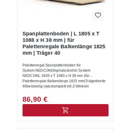
Warenkorb dazu. Lieferumfang: In der Lieferung
des Palettenregals sind folgende Artikel zusätzlich
drin enthalten:- Bodenanker- Unterlegbleche-
Aushängesicherung- Montageanleitung Allgemeine
Hinweise: Nur für Europaletten mit den
Abmessungen 1200 x 800 mm geeignet. Für andere
Spanplattenboden | L 1805 x T
Paletten Maße setzen Sie sich bitte mit uns in
1088 x H 38 mm | für
Verbindung.Alle Lastangaben gelten bei einer
Palettenregale Balkenlänge 1825
Fachhöhe von 1200 mm sowie für eine gleichmäßig
mm | Träger 40
verteilte Last. Die Palettenregale sind nicht zur
Aufstellung im Außenbereich geeignet.Die
Anlieferung erfolgt zerlegt mit Aufbauanleitung.
Palettenregal Spanplattenboden für
System NEDCONOriginalzubehör System
NEDCONL 1805 x T 1080 x H 38 mm (für
Palettenregale Balkenlänge 1825 mm)Trägerbreite
40beidseitig naturkomplett mit Z-Winkeln
86,90 €