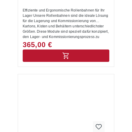
Effiziente und Ergonomische Rollenbahnen für Ihr
Lager Unsere Rollenbahnen sind die ideale Lösung
für die Lagerung und Kommissionierung von
Kartons, Kisten und Behältern unterschiedlichster
Größen. Diese Module sind speziell dafür konzipiert,
den Lager- und Kommissionierungsprozess zu
optimieren und zu vereinfachen. Produktvorteile:
365,00 €
Effiziente Bestückung und Entnahme: Die Regale
werden auf einer Seite mit Kartons, Kästen oder
Behältern bestückt. Dank der Polykarbonat-Röllchen
mit großem Durchmesser rollen die Waren stets zur
anderen Seite nach unten, wo sie einfach
entnommen werden können. Dies ermöglicht eine
effiziente und störungsfreie Kommissionierung.
Ergonomisches Arbeiten:Diese Art der Ein- und
Auslagerung ist besonders ergonomisch, da sie
einen schnellen und bequemen Warenzugriff
ermöglicht. Flexible Integration:Fügen Sie die
Rollenbahnen in Ihr bestehendes Palettenregal ein
und gestalten Sie Ihre Lagerebenen individuell. Wir
bieten passgenaue Rollenbahnebenen für
Regalebenen mit 1825 mm und 2700 mm Breite.
Temperaturbeständig: Geeignet für