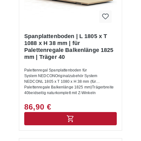
Warenkorb dazu. Lieferumfang: In der Lieferung
des Palettenregals sind folgende Artikel zusätzlich
drin enthalten:- Bodenanker- Unterlegbleche-
Aushängesicherung- Montageanleitung Allgemeine
Hinweise: Nur für Europaletten mit den
Abmessungen 1200 x 800 mm geeignet. Für andere
Spanplattenboden | L 1805 x T
Paletten Maße setzen Sie sich bitte mit uns in
1088 x H 38 mm | für
Verbindung.Alle Lastangaben gelten bei einer
Palettenregale Balkenlänge 1825
Fachhöhe von 1200 mm sowie für eine gleichmäßig
mm | Träger 40
verteilte Last. Die Palettenregale sind nicht zur
Aufstellung im Außenbereich geeignet.Die
Anlieferung erfolgt zerlegt mit Aufbauanleitung.
Palettenregal Spanplattenboden für
System NEDCONOriginalzubehör System
NEDCONL 1805 x T 1080 x H 38 mm (für
Palettenregale Balkenlänge 1825 mm)Trägerbreite
40beidseitig naturkomplett mit Z-Winkeln
86,90 €