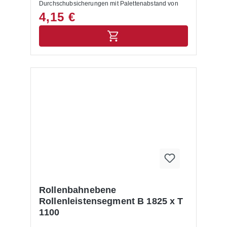
Durchschubsicherungen mit Palettenabstand von
105 mm (hier bitte Artikel 11-057-001866
4,15 €
verwenden)
Rollenbahnebene
Rollenleistensegment B 1825 x T
1100