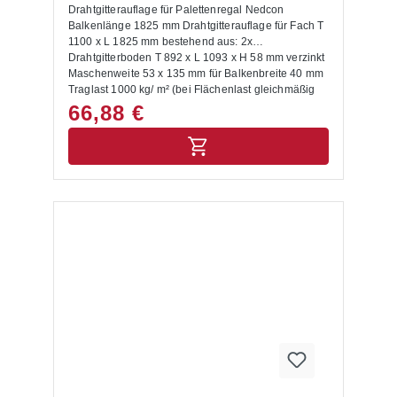
Drahtgitterauflage für Palettenregal Nedcon
Balkenlänge 1825 mm Drahtgitterauflage für Fach T
1100 x L 1825 mm bestehend aus: 2x
Drahtgitterboden T 892 x L 1093 x H 58 mm verzinkt
Maschenweite 53 x 135 mm für Balkenbreite 40 mm
Traglast 1000 kg/ m² (bei Flächenlast gleichmäßig
verteilter Last, Punkt- und Streckenlasten sind nicht
66,88 €
berücksichtigt)