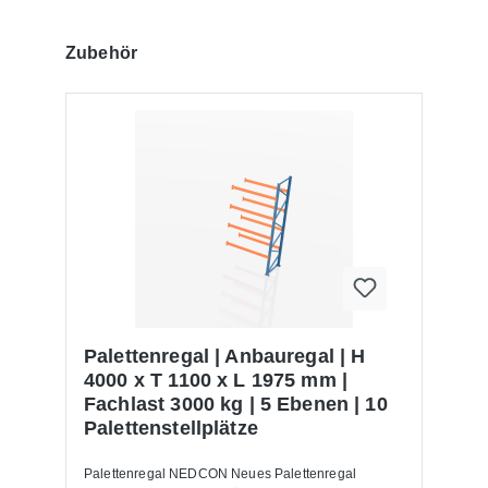
Produktgalerie überspringen
Zubehör
Palettenregal | Anbauregal | H
4000 x T 1100 x L 1975 mm |
Fachlast 3000 kg | 5 Ebenen | 10
Palettenstellplätze
Palettenregal NEDCON Neues Palettenregal