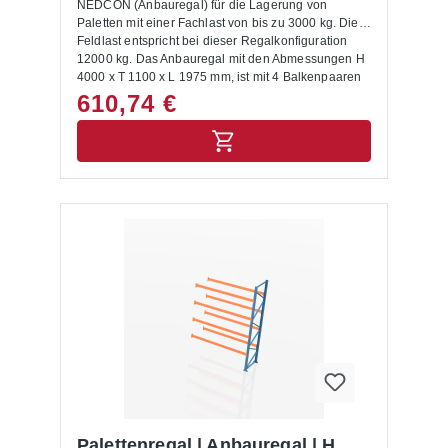
NEDCON (Anbauregal) für die Lagerung von
Paletten mit einer Fachlast von bis zu 3000 kg. Die
Feldlast entspricht bei dieser Regalkonfiguration
12000 kg. Das Anbauregal mit den Abmessungen H
4000 x T 1100 x L 1975 mm, ist mit 4 Balkenpaaren
ausgestattet. Die Rahmen sind capriblau - RAL
610,74 €
5019, die Balken hellorange - RAL 2008 lackiert.
Das Palettenregal NEDCON zeichnet sich durch
eine hohe Stabilität und Qualität aus. Die Ein- und
Auslagerung von Waren erfolgt mittels
Regalbediengeräten und Flurförderzeugen. Mit dem
entsprechenden Anbauregal lässt sich das
Palettenregal jederzeit individuell und flexibel
erweitern. Das Palettenregal wird inkl. Bodenanker,
Unterlegbleche und Aushängesicherung geliefert.
Anbauregale, Anfahrschutze und weitere
ergänzende Elemente sind im Shop unter
Palettenregal Zubehör zu finden. Die Montage des
Palettenregals buchen Sie auf Wunsch im
Warenkorb dazu. Lieferumfang: In der Lieferung
des Palettenregals sind folgende Artikel zusätzlich
drin enthalten:- Bodenanker- Unterlegbleche-
Aushängesicherung- Montageanleitung Allgemeine
Hinweise: Nur für Europaletten mit den
Abmessungen 1200 x 800 mm geeignet. Für andere
Palettenregal | Anbauregal | H