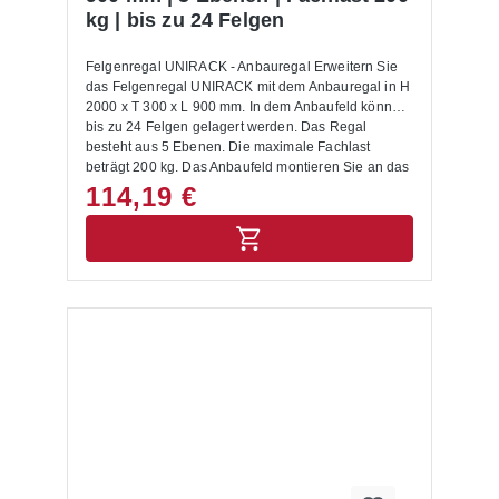
kg | bis zu 24 Felgen
Felgenregal UNIRACK - Anbauregal Erweitern Sie
das Felgenregal UNIRACK mit dem Anbauregal in H
2000 x T 300 x L 900 mm. In dem Anbaufeld können
bis zu 24 Felgen gelagert werden. Das Regal
besteht aus 5 Ebenen. Die maximale Fachlast
beträgt 200 kg. Das Anbaufeld montieren Sie an das
bestehende (Grund-) Regal.Das Felgenanbauregal
114,19 €
des Systems UNIRACK hat eine verzinkte
Oberfläche und ist ein Schraub-Stecksystem. Es
besteht aus geschraubten Rahmen mit glatter
Frontseite. Die verschraubten Stahlfüße sorgen für
einen sicheren Halt. Sie lagern die Stahlfelgen
sicher ein.Reifenkarren, Reifenwagen oder andere
ergänzende Elemente sind im Shop unter Zubehör
Reifenregale zu finden. Lieferumfang:In der
Lieferung des Felgenanbauregals UNIRACK sind
folgende Artikel zusätzlich drin enthalten:- 1
Seitenrahmen- Füße und Abdeckkappen-
MontageanleitungAllgemeine Hinweise:Die
Anlieferung erfolgt zerlegt mit Aufbauanleitung.
Lastangaben gelten für gleichmäßig verteilte Last.