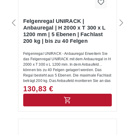
Felgenregal UNIRACK |
Anbauregal | H 2000 x T 300 x L
1200 mm | 5 Ebenen | Fachlast
200 kg | bis zu 40 Felgen
Felgenregal UNIRACK - Anbauregal Erweitern Sie
das Felgenregal UNIRACK mit dem Anbauregal in H
2000 x T 300 x L 1200 mm. In dem Anbaufeld
können bis zu 40 Felgen gelagert werden. Das
Regal besteht aus 5 Ebenen. Die maximale Fachlast
beträgt 200 kg. Das Anbaufeld montieren Sie an das
bestehende (Grund-) Regal.Das Felgenanbauregal
130,83 €
des Systems UNIRACK hat eine verzinkte
Oberfläche und ist ein Schraub-Stecksystem. Es
besteht aus geschraubten Rahmen mit glatter
Frontseite. Die verschraubten Stahlfüße sorgen für
einen sicheren Halt. Sie lagern die Stahlfelgen
sicher ein.Reifenkarren, Reifenwagen oder andere
ergänzende Elemente sind im Shop unter Zubehör
Reifenregale zu finden. Lieferumfang:In der