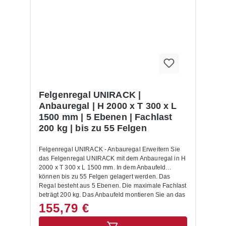
Lieferung des Felgenanbauregals UNIRACK sind
folgende Artikel zusätzlich drin enthalten:- 1
Seitenrahmen- Füße und Abdeckkappen-
MontageanleitungAllgemeine Hinweise:Die
Anlieferung erfolgt zerlegt mit Aufbauanleitung.
Lastangaben gelten für gleichmäßig verteilte Last.
Felgenregal UNIRACK |
Anbauregal | H 2000 x T 300 x L
1500 mm | 5 Ebenen | Fachlast
200 kg | bis zu 55 Felgen
Felgenregal UNIRACK - Anbauregal Erweitern Sie
das Felgenregal UNIRACK mit dem Anbauregal in H
2000 x T 300 x L 1500 mm. In dem Anbaufeld
können bis zu 55 Felgen gelagert werden. Das
Regal besteht aus 5 Ebenen. Die maximale Fachlast
beträgt 200 kg. Das Anbaufeld montieren Sie an das
bestehende (Grund-) Regal.Das Felgenanbauregal
155,79 €
des Systems UNIRACK hat eine verzinkte
Oberfläche und ist ein Schraub-Stecksystem. Es