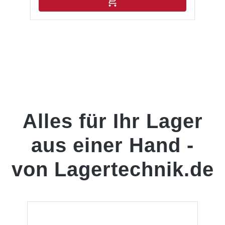
besteht aus geschraubten Rahmen mit glatter
Frontseite. Die verschraubten Stahlfüße sorgen für
einen sicheren Halt. Sie lagern die Stahlfelgen
sicher ein.Reifenkarren, Reifenwagen oder andere
ergänzende Elemente sind im Shop unter Zubehör
Reifenregale zu finden. Lieferumfang:In der
Lieferung des Felgenanbauregals UNIRACK sind
folgende Artikel zusätzlich drin enthalten:- 1
Seitenrahmen- Füße und Abdeckkappen-
MontageanleitungAllgemeine Hinweise:Die
Anlieferung erfolgt zerlegt mit Aufbauanleitung.
Lastangaben gelten für gleichmäßig verteilte Last.
Alles für Ihr Lager
aus einer Hand -
von Lagertechnik.de