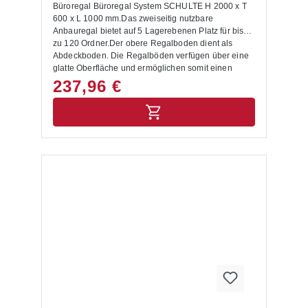
Fachböden möglich.Die Anlieferung des
Büroregal Büroregal System SCHULTE H 2000 x T
Ordnerregals erfolgt zerlegt mit Aufbauanleitung und
600 x L 1000 mm.Das zweiseitig nutzbare
ohne Ordner.
Anbauregal bietet auf 5 Lagerebenen Platz für bis
zu 120 Ordner.Der obere Regalboden dient als
Abdeckboden. Die Regalböden verfügen über eine
glatte Oberfläche und ermöglichen somit einen
optimalen Halt für die einzulagernden
237,96 €
Aktenordner.Das Metallregal wird mit einer
hochwertigen Pulverbeschichtung in RAL 7035
lichtgrau geliefert.Aufgrund des Stecksystems lässt
sich das Büroregal leicht montieren. Wählen Sie
zwischen der ein- oder zweiseitigen Ausführungen
(Tiefe 300 oder 600 mm).Die Regalböden sind mit
Durchschubsicherungen ausgestattet (T 300 mm mit
einer Anschlagleiste | T 600 mm mit einem
Mittelanschlag).Auf Anfrage sind die Büroregale
auch in verzinkter Ausführung
lieferbar. Lieferumfang:In der Lieferung des
Büroregals sind folgende Artikel
enthalten:1 Seitenrahmen5 Fachböden inkl.
Mittelanschlag1 AbdeckbodenFüße und
AbdeckkappenAussteifung durch
LängenriegelMontageanleitung Allgemeine
Hinweise:Beachten Sie bitte, dass Sie immer ein
Grundfeld benötigen, bevor Sie weitere Anbaufelder