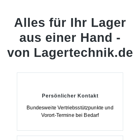
Büroregals sind folgende Artikel
enthalten:1 Seitenrahmen5 Fachböden inkl.
Mittelanschlag1 AbdeckbodenFüße und
Alles für Ihr Lager
AbdeckkappenLängenriegel zur
AussteifungMontageanleitung Allgemeine
Hinweise:Beachten Sie bitte, dass Sie immer ein
aus einer Hand -
Grundfeld benötigen, bevor Sie weitere Anbaufelder
bestellen. Ein Grundfeld verfügt über jeweils 1
Seitenrahmen links und rechts, zwischen denen
von Lagertechnik.de
dann die Böden montiert werden. Beim Anbaufeld
fehlt ein solcher Seitenrahmen.Alle Lastangaben
gelten für gleichmäßig verteilte Last. Unter
Einhaltung der maximalen Feldlast sind zusätzliche
Fachböden möglich.Die Anlieferung des
Ordnerregals erfolgt zerlegt mit Aufbauanleitung und
ohne Ordner.
Persönlicher Kontakt
Bundesweite Vertriebsstützpunkte und
Vorort-Termine bei Bedarf