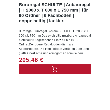
bestellen. Ein Grundfeld verfügt über jeweils 1
Büroregal SCHULTE | Anbauregal
Seitenrahmen links und rechts, zwischen denen
| H 2000 x T 600 x L 750 mm | für
dann die Böden montiert werden. Beim Anbaufeld
90 Ordner | 6 Fachböden |
fehlt ein solcher Seitenrahmen.Alle Lastangaben
doppelseitig | lackiert
gelten für gleichmäßig verteilte Last. Unter
Einhaltung der maximalen Feldlast sind zusätzliche
Fachböden möglich.Die Anlieferung des
Büroregal Büroregal System SCHULTE H 2000 x T
Ordnerregals erfolgt zerlegt mit Aufbauanleitung und
600 x L 750 mm.Das zweiseitig nutzbare Anbauregal
ohne Ordner.
bietet auf 5 Lagerebenen Platz für bis zu 90
Ordner.Der obere Regalboden dient als
Abdeckboden. Die Regalböden verfügen über eine
glatte Oberfläche und ermöglichen somit einen
optimalen Halt für die einzulagernden
205,46 €
Aktenordner.Das Metallregal wird mit einer
hochwertigen Pulverbeschichtung in RAL 7035
lichtgrau geliefert.Aufgrund des Stecksystems lässt
sich das Büroregal leicht montieren. Wählen Sie
zwischen der ein- oder zweiseitigen Ausführungen
(Tiefe 300 oder 600 mm).Die Regalböden sind mit
Durchschubsicherungen ausgestattet (T 300 mm mit
einer Anschlagleiste | T 600 mm mit einem
Mittelanschlag).Auf Anfrage sind die Büroregale
auch in verzinkter Ausführung
lieferbar. Lieferumfang:In der Lieferung des